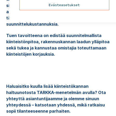
Evästeasetukset
sisäilmaongelmaisten asuntojen ja
asuinrakennusten kuntotutkimuksia sekä
tällaisten rakennusten perusparannuksen
suunnittelukustannuksia.
Tuen tavoitteena on edistää suunnitelmallista
kiinteistönpitoa, rakennuskannan laadun ylläpitoa
sekä tukea ja kannustaa omistajia toteuttamaan
kiinteistöjen korjauksia.
Haluaisitko kuulla lisää kiinteistökannan
haltuunotosta TARKKA-menetelmän avulla? Ota
yhteyttä asiantuntijaamme ja olemme sinuun
yhteydessä – katsotaan yhdessä, mikä ratkaisu
sopii tilanteeseenne parhaiten.