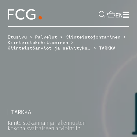
Skip
to
EN
content
Hae
sivustolta
>
>
>
Etusivu
Palvelut
Kiinteistöjohtaminen
>
Kiinteistökehittäminen
>
Kiinteistöarviot ja selvitykset
TARKKA
TARKKA
Kiinteistökannan ja rakennusten
kokonaisvaltaiseen arviointiin.