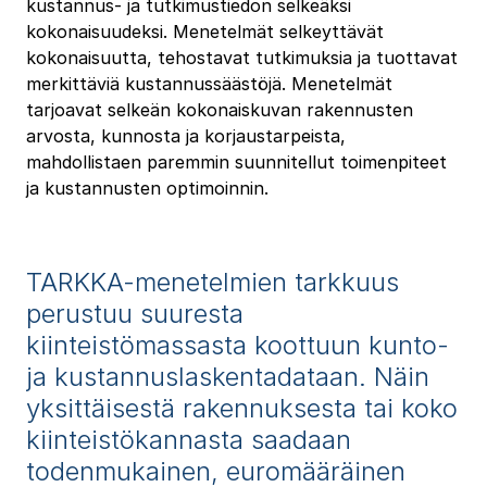
kustannus- ja tutkimustiedon selkeäksi
kokonaisuudeksi. Menetelmät selkeyttävät
kokonaisuutta, tehostavat tutkimuksia ja tuottavat
merkittäviä kustannussäästöjä. Menetelmät
tarjoavat selkeän kokonaiskuvan rakennusten
arvosta, kunnosta ja korjaustarpeista,
mahdollistaen paremmin suunnitellut toimenpiteet
ja kustannusten optimoinnin.
TARKKA-menetelmien tarkkuus
perustuu suuresta
kiinteistömassasta koottuun kunto-
ja kustannuslaskentadataan. Näin
yksittäisestä rakennuksesta tai koko
kiinteistökannasta saadaan
todenmukainen, euromääräinen