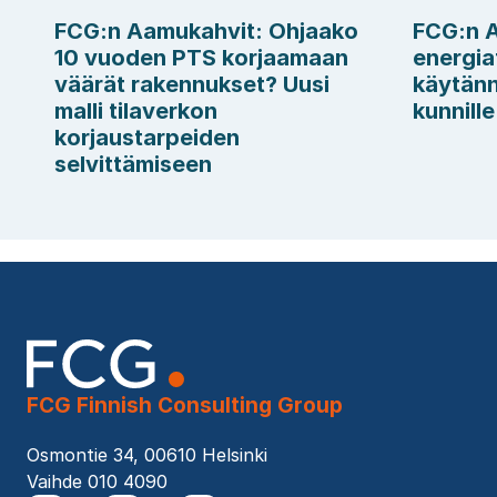
FCG:n Aamukahvit: Ohjaako
FCG:n A
10 vuoden PTS korjaamaan
energia
väärät rakennukset? Uusi
käytänn
malli tilaverkon
kunnille
korjaustarpeiden
selvittämiseen
FCG Finnish Consulting Group
Osmontie 34, 00610 Helsinki
Vaihde 010 4090