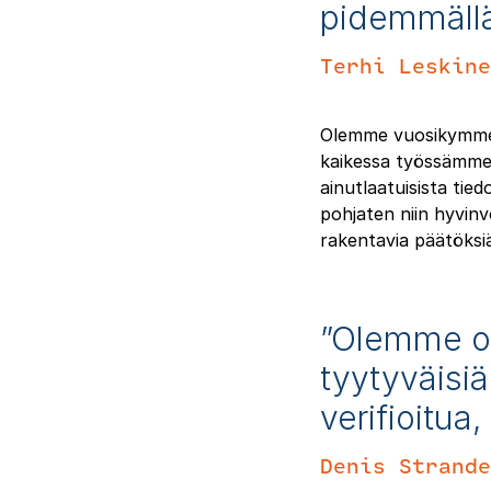
pidemmällä
Terhi Leskin
Olemme vuosikymmen
kaikessa työssämme
ainutlaatuisista tie
pohjaten niin hyvinv
rakentavia päätöksi
”Olemme ol
tyytyväisiä
verifioitua
Denis Strand