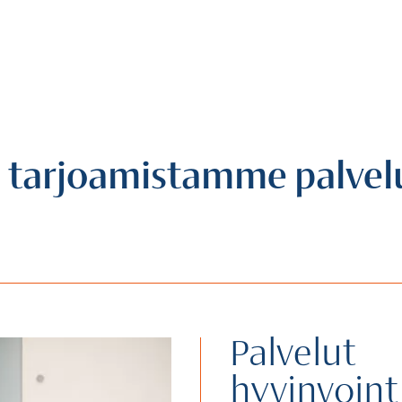
ä tarjoamistamme palvel
Palvelut
hyvinvointi