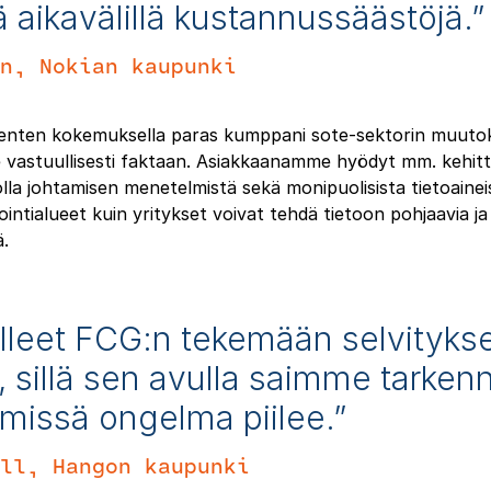
 aikavälillä kustannussäästöjä.”
en,
Nokian kaupunki
ten kokemuksella paras kumppani sote-sektorin muutok
 vastuullisesti faktaan. Asiakkaanamme hyödyt mm. kehi
dolla johtamisen menetelmistä sekä monipuolisista tietoainei
ointialueet kuin yritykset voivat tehdä tietoon pohjaavia ja
ä.
leet FCG:n tekemään selvityks
, sillä sen avulla saimme tarkenn
, missä ongelma piilee.”
ell,
Hangon kaupunki