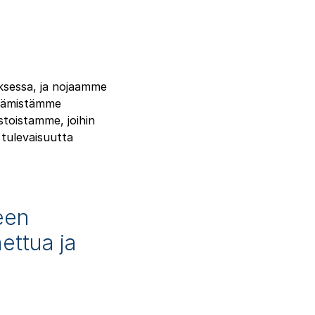
sessa, ja nojaamme
ttämistämme
stoistamme, joihin
 tulevaisuutta
een
ettua ja