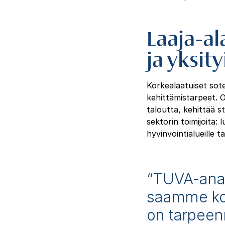
Laaja-al
ja yksity
Korkealaatuiset sote
kehittämistarpeet. 
taloutta, kehittää s
sektorin toimijoita: 
hyvinvointialueille t
“TUVA-analy
saamme koh
on tarpeen