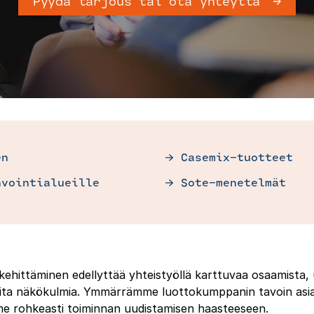
Pyydä tarjous tai ota yhteyttä
en
Casemix-tuotteet
nvointialueille
Sote-menetelmät
kehittäminen edellyttää yhteistyöllä karttuvaa osaamista,
reita näkökulmia. Ymmärrämme luottokumppanin tavoin asi
me rohkeasti toiminnan uudistamisen haasteeseen.