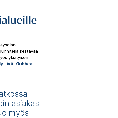
alueille
veysalan
uunnitella kestävää
yös yksityisen
yttivät Gubbea
Jatkossa
oin asiakas
tuo myös