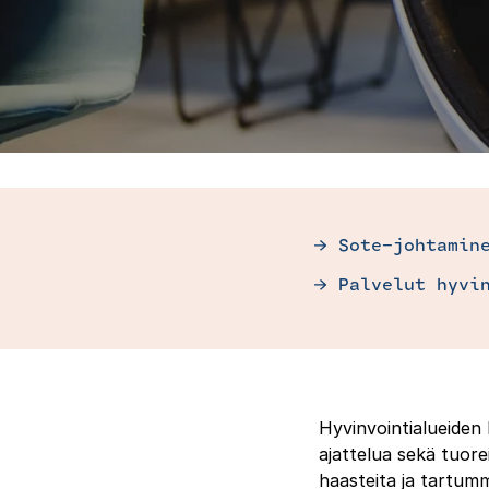
Sote-johtamin
Palvelut hyvi
Hyvinvointialueiden 
ajattelua sekä tuo
haasteita ja tartum