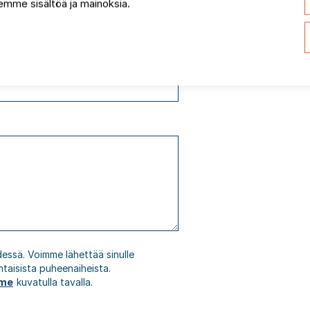
mme sisältöä ja mainoksia.
dessä. Voimme lähettää sinulle
htaisista puheenaiheista.
mme
kuvatulla tavalla.