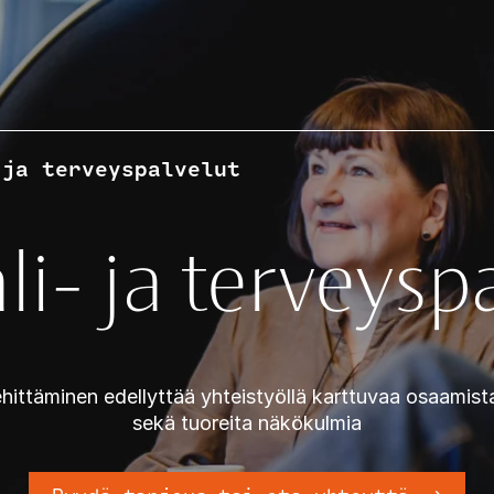
 ja terveyspalvelut
li- ja terveysp
hittäminen edellyttää yhteistyöllä karttuvaa osaamista
sekä tuoreita näkökulmia