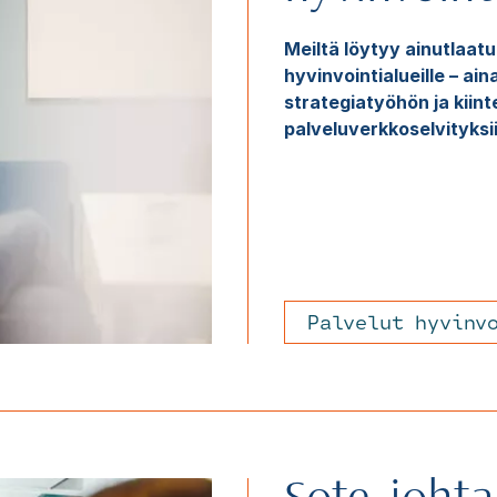
Meiltä löytyy ainutlaat
hyvinvointialueille – ai
strategiatyöhön ja kiint
palveluverkkoselvityksii
Palvelut hyvinv