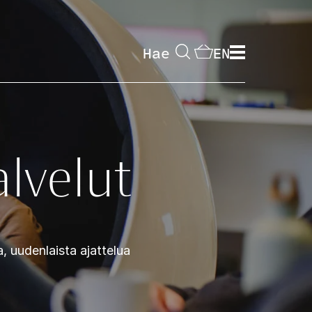
Hae
EN
alvelut
, uudenlaista ajattelua