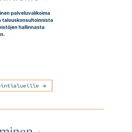
uinen palveluvalikoima
na talouskonsultoinnista
eistöjen hallinnasta
n.
ointialueille