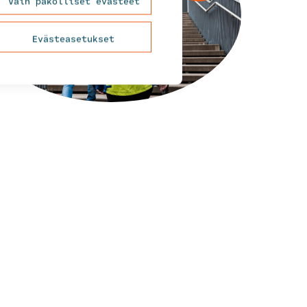
Vain pakolliset evästeet
Evästeasetukset