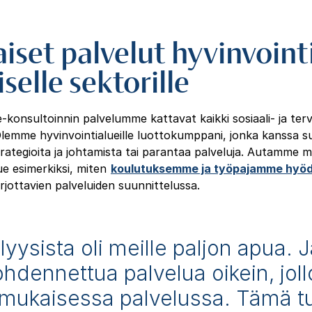
aiset palvelut hyvinvointi
iselle sektorille
-konsultoinnin palvelumme kattavat kaikki sosiaali- ja ter
Olemme hyvinvointialueille luottokumppani, jonka kanssa s
trategioita ja johtamista tai parantaa palveluja. Autamme m
lue esimerkiksi, miten
koulutuksemme ja työpajamme hyöd
arjottavien palveluiden suunnittelussa.
ysista oli meille paljon apua. 
dennettua palvelua oikein, joll
mukaisessa palvelussa. Tämä 