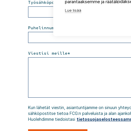
parantaaksemme ja räätälöidäkse
Työsähköposti
*
Lue lisää
Puhelinnumero
*
Viestisi meille
*
Kun lähetät viestin, asiantuntijamme on sinuun yhtey
sähköpostitse tietoa FCG:n palveluista ja alan ajanko
Huolehdimme tiedoistasi
tietosuojaselosteessa