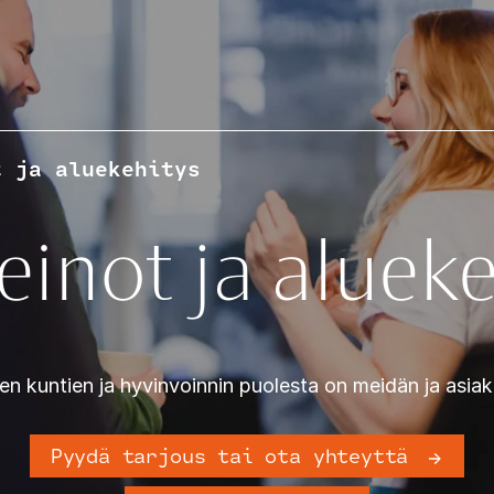
t ja aluekehitys
einot ja aluek
sten kuntien ja hyvinvoinnin puolesta on meidän ja asi
Pyydä tarjous tai ota yhteyttä