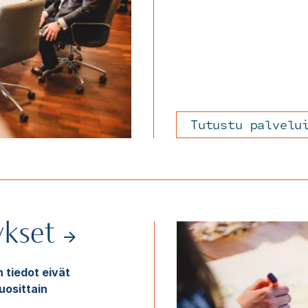
Tutustu palvelu
ykset
n tiedot eivät
uosittain