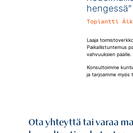
hengessä”
Topiantti Äik
Laaja toimistoverk
Paikallistuntemus p
vahvuuksien päälle.
Konsultoimme kuntia
ja tarjoamme myös t
Ota yhteyttä tai varaa m