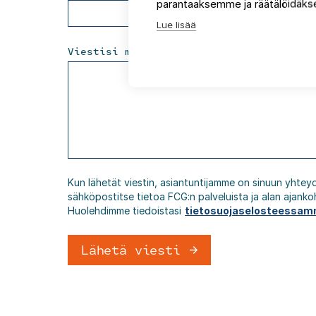
parantaaksemme ja räätälöidäkse
Lue lisää
Viestisi meille
*
Kun lähetät viestin, asiantuntijamme on sinuun yhtey
sähköpostitse tietoa FCG:n palveluista ja alan ajanko
Huolehdimme tiedoistasi
tietosuojaselosteessa