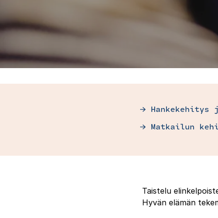
Hankekehitys 
Matkailun keh
Taistelu elinkelpois
Hyvän elämän tekemi