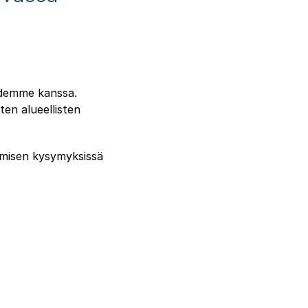
idemme kanssa.
en alueellisten
amisen kysymyksissä