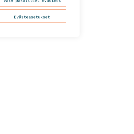
Vain pakolliset evästeet
Evästeasetukset