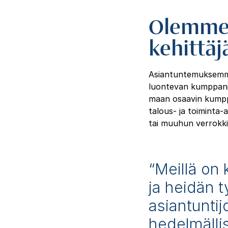
Olemme 
kehittäj
Asiantuntemuksemme
luontevan kumppanin
maan osaavin kumpp
talous- ja toiminta-
tai muuhun verrokki
“Meillä on 
ja heidän 
asiantunti
hedelmällis