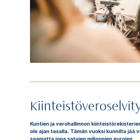
Kiinteistöveroselvit
Kuntien ja verohallinnon kiinteistörekisterie
ole ajan tasalla. Tämän vuoksi kunnilta jää v
saamatta jopa satojen miljoonien eurojen