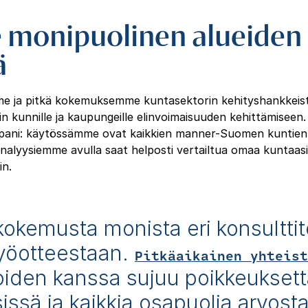
monipuolinen alueiden
ä
 ja pitkä kokemuksemme kuntasektorin kehityshankkeist
 kunnille ja kaupungeille elinvoimaisuuden kehittämiseen.
ani: käytössämme ovat kaikkien manner-Suomen kuntien t
analyysiemme avulla saat helposti vertailtua omaa kuntaas
in.
kokemusta monista eri konsulttit
työotteestaan.
Pitkäaikainen yhteist
joiden kanssa sujuu poikkeukset
issä ja kaikkia osapuolia arvos