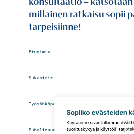
konsultaatio – katsotaan
millainen ratkaisu sopii 
tarpeisiinne!
Etunimi
*
Sukunimi
*
Työsähköposti
*
Sopiiko evästeiden k
Käytämme sivustollamme eväste
suorituskykyä ja käyttöä, tarjo
Puhelinnumero
*