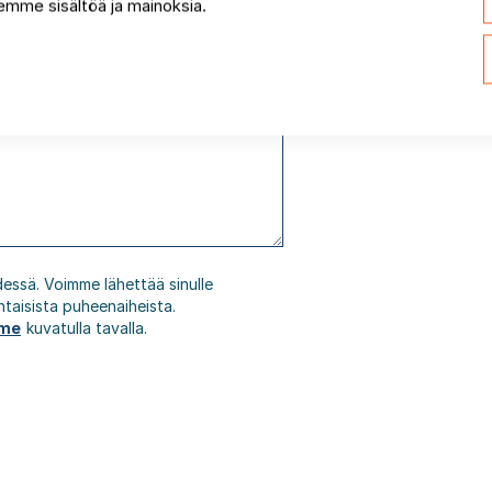
mme sisältöä ja mainoksia.
dessä. Voimme lähettää sinulle
htaisista puheenaiheista.
mme
kuvatulla tavalla.