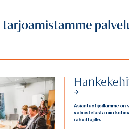
ä tarjoamistamme palvel
Hankekehit
Asiantuntijoillamme on
valmistelusta niin kotima
rahoittajille.