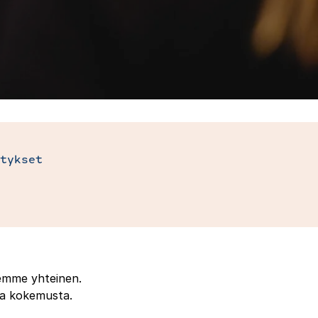
tykset
demme yhteinen.
aa kokemusta.