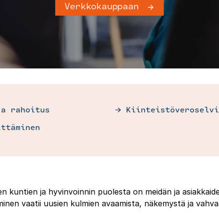
Verkkokauppaan
ja rahoitus
Kiinteistöveroselvi
ittäminen
ten kuntien ja hyvinvoinnin puolesta on meidän ja asiakkai
nen vaatii uusien kulmien avaamista, näkemystä ja vahv