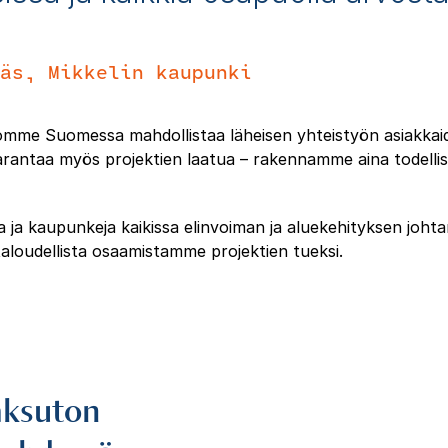
äs, Mikkelin kaupunki
komme Suomessa mahdollistaa läheisen yhteistyön asiakka
arantaa myös projektien laatua – rakennamme aina todellist
 ja kaupunkeja kaikissa elinvoiman ja aluekehityksen joht
aloudellista osaamistamme projektien tueksi.
aksuton