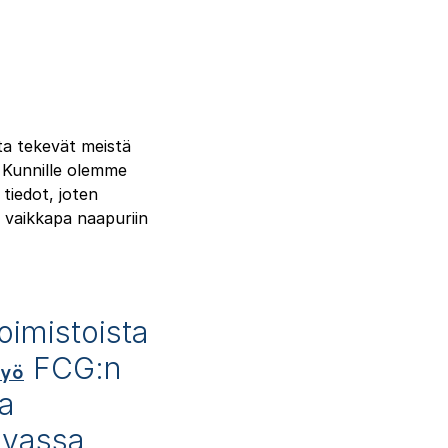
a tekevät meistä
 Kunnille olemme
iedot, joten
i vaikkapa naapuriin
oimistoista
FCG:n
yö
ta
tavassa