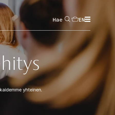
Hae
EN
ehitys
akkaidemme yhteinen.