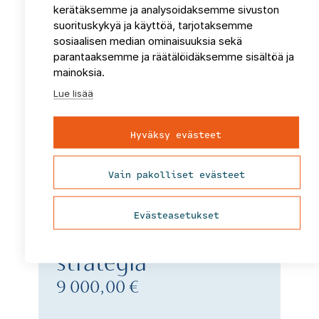
kerätäksemme ja analysoidaksemme sivuston
suorituskykyä ja käyttöä, tarjotaksemme
sosiaalisen median ominaisuuksia sekä
parantaaksemme ja räätälöidäksemme sisältöä ja
mainoksia.
Tutustu ja tilaa
Lue lisää
Hyväksy evästeet
Vain pakolliset evästeet
Maankäyttösuunnittelu ja kaavoitus
Rantarakentamisen
Evästeasetukset
ja
rantasuunnittelun
strategia
9 000,00 €