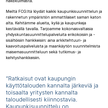
näkökulmasta.
Meiltä FCG:ltä löydät kaikki kaupunkisuunnittelun ja
rakennetun ympäristön ammattilaiset saman katon
alta. Kehitämme alueita, kyliä ja kaupunkeja
kestävällä tavalla. Tarjoamme kokonaisvaltaisia
yhdyskuntasuunnittelupalveluita erikokoisiin ja -
sisältöisiin hankkeisiin: aina arkkitehtuuri- ja
kaavoituspalveluista ja maankäytön suunnitelmista
maisemasuunnitteluun sekä tutkimus- ja
kehityshankkeisiin.
”Ratkaisut ovat kaupungin
käyttötalouden kannalta järkeviä ja
toisaalta yritysten kannalta
taloudellisesti kiinnostavia.
Kaupunkisuunnittelu on