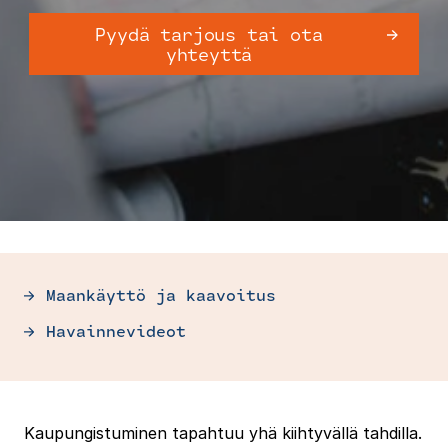
Pyydä tarjous tai ota
yhteyttä
Maankäyttö ja kaavoitus
Havainnevideot
Kaupungistuminen tapahtuu yhä kiihtyvällä tahdilla.