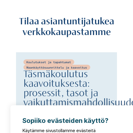
Tilaa asiantuntijatukea
verkkokaupastamme
Koulutukset ja tapahtumat
Maankäyttösuunnittelu ja kaavoitus
Täsmäkoulutus
kaavoituksesta:
prosessit, tasot ja
vaikuttamismahdollisuud
1 550,00 €
Sopiiko evästeiden käyttö?
Käytämme sivustollamme evästeitä