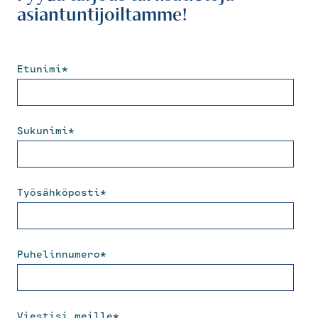
asiantuntijoiltamme!
Etunimi
*
Sukunimi
*
Työsähköposti
*
Puhelinnumero
*
Viestisi meille
*