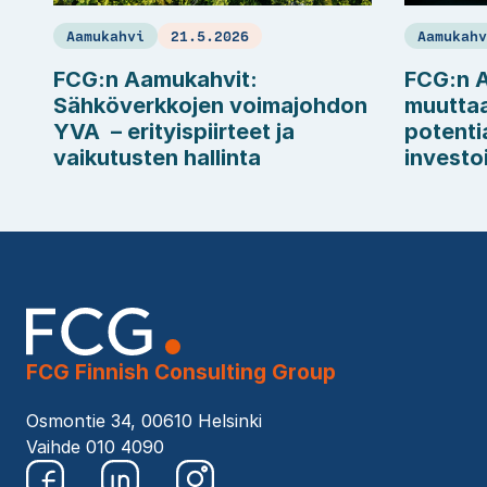
Aamukahvi
21.5.2026
Aamukah
FCG:n Aamukahvit:
FCG:n A
Sähköverkkojen voimajohdon
muuttaa
YVA ­ – erityispiirteet ja
potentia
vaikutusten hallinta
investo
FCG Finnish Consulting Group
Osmontie 34, 00610 Helsinki
Vaihde 010 4090