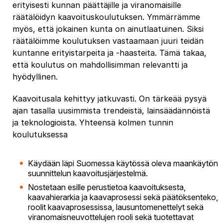
erityisesti kunnan päättäjille ja viranomaisille
räätälöidyn kaavoituskoulutuksen. Ymmärrämme
myös, että jokainen kunta on ainutlaatuinen. Siksi
räätälöimme koulutuksen vastaamaan juuri teidän
kuntanne erityistarpeita ja -haasteita. Tämä takaa,
että koulutus on mahdollisimman relevantti ja
hyödyllinen.
Kaavoitusala kehittyy jatkuvasti. On tärkeää pysyä
ajan tasalla uusimmista trendeistä, lainsäädännöistä
ja teknologioista. Yhteensä kolmen tunnin
koulutuksessa
Käydään läpi Suomessa käytössä oleva maankäytön
suunnittelun kaavoitusjärjestelmä.
Nostetaan esille perustietoa kaavoituksesta,
kaavahierarkia ja kaavaprosessi sekä päätöksenteko,
roolit kaavaprosessissa, lausuntomenettelyt sekä
viranomaisneuvottelujen rooli sekä tuotettavat