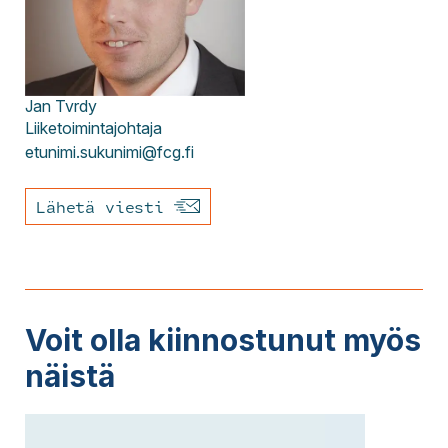
Jan
Tvrdy
Liiketoimintajohtaja
etunimi.sukunimi@fcg.fi
Lähetä viesti
Voit olla kiinnostunut myös
näistä