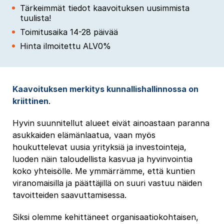
Tärkeimmät tiedot kaavoituksen uusimmista
tuulista!
Toimitusaika 14-28 päivää
Hinta ilmoitettu ALV0%
Kaavoituksen merkitys kunnallishallinnossa on
kriittinen
.
Hyvin suunnitellut alueet eivät ainoastaan paranna
asukkaiden elämänlaatua, vaan myös
houkuttelevat uusia yrityksiä ja investointeja,
luoden näin taloudellista kasvua ja hyvinvointia
koko yhteisölle. Me ymmärrämme, että kuntien
viranomaisilla ja päättäjillä on suuri vastuu näiden
tavoitteiden saavuttamisessa.
Siksi olemme kehittäneet organisaatiokohtaisen,