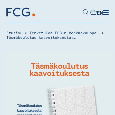
Skip
to
EN
content
Hae
sivustolta
>
>
Etusivu
Tervetuloa FCG:n Verkkokauppaan
Täsmäkoulutus kaavoituksesta: prosessit, tasot ja vaikuttamismahdollisuudet