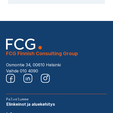
Lähetä viesti
65100 VAASA
Projektijohtaja
Lähetä viesti
Sijainti kartalla
etunimi.sukunimi@fcg.fi
Kristoffer
Nygård
Rakennesuunnittelija
Lähetä viesti
etunimi.sukunimi@fcg.fi
Lähetä viesti
FCG Finnish Consulting Group
Osmontie 34, 00610 Helsinki
Vaihde 010 4090
Palvelumme
Elinkeinot ja aluekehitys