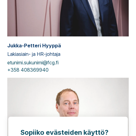
Jukka-Petteri Hyyppä
Lakiasiain- ja HR-johtaja
etunimi.sukunimi@fcg.fi
+358 408369940
Sopiiko evästeiden käyttö?