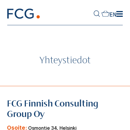
Skip
to
EN
content
Hae
sivustolta
Yhteystiedot
FCG Finnish Consulting
Group Oy
Osoite:
Osmontie 34, Helsinki