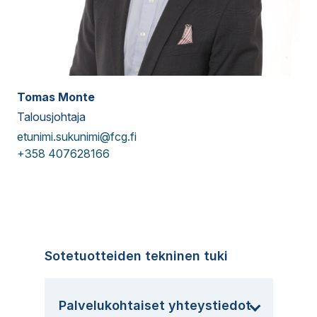
Tomas Monte
Talousjohtaja
etunimi.sukunimi@fcg.fi
+358 407628166
Sotetuotteiden tekninen tuki
Palvelukohtaiset yhteystiedot