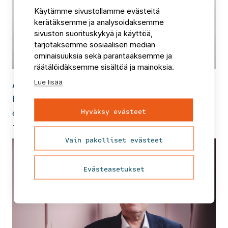
Käytämme sivustollamme evästeitä
kerätäksemme ja analysoidaksemme
sivuston suorituskykyä ja käyttöä,
tarjotaksemme sosiaalisen median
ominaisuuksia sekä parantaaksemme ja
räätälöidäksemme sisältöä ja mainoksia.
Lue lisää
Antti Erikivi
Kaupallinen johtaja
Hyväksy evästeet
etunimi.sukunimi@fcg.fi
+358 50 388 3693
Vain pakolliset evästeet
Evästeasetukset