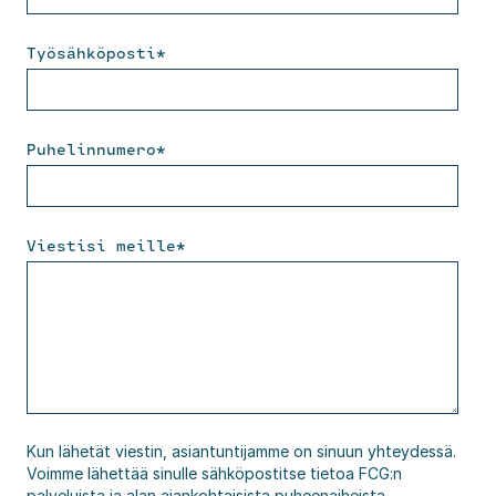
Työsähköposti
*
Puhelinnumero
*
Viestisi meille
*
Kun lähetät viestin, asiantuntijamme on sinuun yhteydessä.
Voimme lähettää sinulle sähköpostitse tietoa FCG:n
palveluista ja alan ajankohtaisista puheenaiheista.