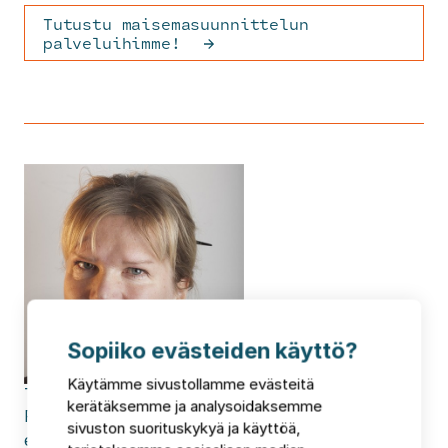
Tutustu maisemasuunnittelun
palveluihimme!
Sopiiko evästeiden käyttö?
Käytämme sivustollamme evästeitä
Taina
Tuominen
kerätäksemme ja analysoidaksemme
Projektijohtaja
sivuston suorituskykyä ja käyttöä,
etunimi.sukunimi@fcg.fi