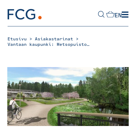
Skip
to
EN
content
Hae
sivustolta
>
>
Etusivu
Asiakastarinat
Vantaan kaupunki: Metsopuiston suunnittelu