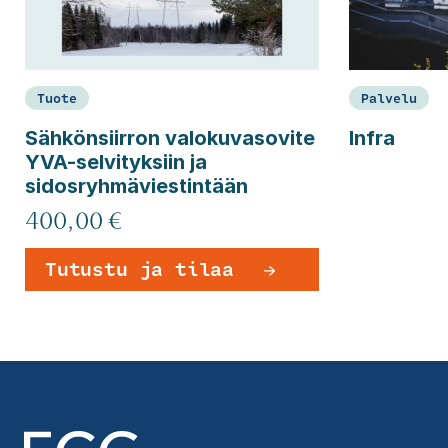
Tuote
Palvelu
Sähkönsiirron valokuvasovite
Infra
YVA-selvityksiin ja
sidosryhmäviestintään
400,00 €
Tutustu ja tilaa