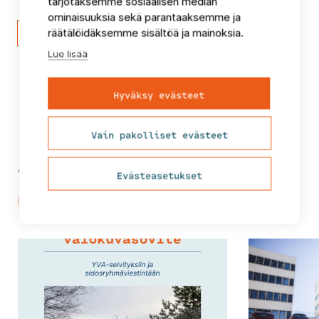
tarjotaksemme sosiaalisen median
ominaisuuksia sekä parantaaksemme ja
Lähetä viesti
räätälöidäksemme sisältöä ja mainoksia.
Lue lisää
Hyväksy evästeet
Vain pakolliset evästeet
Ajankohtaista tästä teemasta
Evästeasetukset