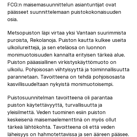
FCG:n maisemasuunnittelun asiantuntijat ovat
päässeet suunnittelemaan puistokokonaisuuden
osia.
Metsopuiston läpi virtaa yksi Vantaan suurimmista
puroista, Rekolanoja. Puiston kautta kulkee useita
ulkoilureittejä, ja sen eteläosa on luonnon
monimuotoisuuden kannalta erityisen tärkeä alue.
Puiston pääasiallinen virkistyskäyttömuoto on
ulkoilu. Pohjoisosan viihtyisyyttä ja toiminnallisuutta
parannetaan. Tavoitteena on tehdä pohjoisosasta
kasvillisuudeltaan nykyistä monimuotoisempi.
Puistosuunnitelman tavoitteena oli parantaa
puiston käytettävyyttä, turvallisuutta ja
yleisilmettä. Veden tuominen esiin puiston
keskeisenä maisemaelementtinä on myös ollut
tärkeä lähtökohta. Tavoitteena oli että veden
läheisyys on hahmotettavissa ja sen ääreen pääsee.