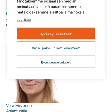
tarjotaksemme sosiaalisen median
ominaisuuksia sekä parantaaksemme ja
räätälöidäksemme sisältöä ja mainoksia.
Markku
Nissi
Johtava asiantuntija
Lue lisää
etunimi.sukunimi@fcg.fi
Hyväksy evästeet
Lähetä viesti
Vain pakolliset evästeet
Evästeasetukset
Vera
Hirvonen
Asiantuntija