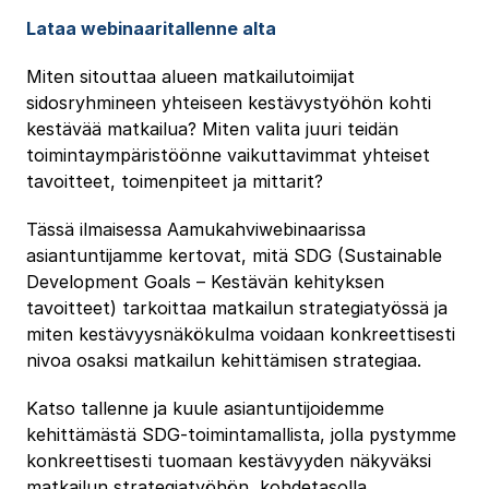
Lataa webinaaritallenne alta
Miten sitouttaa alueen matkailutoimijat
sidosryhmineen yhteiseen kestävystyöhön kohti
kestävää matkailua? Miten valita juuri teidän
toimintaympäristöönne vaikuttavimmat yhteiset
tavoitteet, toimenpiteet ja mittarit?
Tässä ilmaisessa Aamukahviwebinaarissa
asiantuntijamme kertovat, mitä SDG (Sustainable
Development Goals – Kestävän kehityksen
tavoitteet) tarkoittaa matkailun strategiatyössä ja
miten kestävyysnäkökulma voidaan konkreettisesti
nivoa osaksi matkailun kehittämisen strategiaa.
Katso tallenne ja kuule asiantuntijoidemme
kehittämästä SDG-toimintamallista, jolla pystymme
konkreettisesti tuomaan kestävyyden näkyväksi
matkailun strategiatyöhön, kohdetasolla