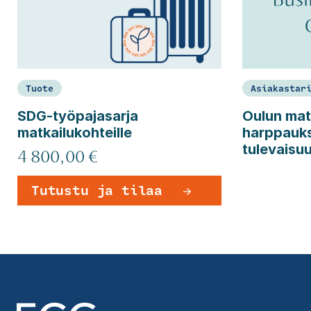
Tuote
Asiakastar
SDG-työpajasarja
Oulun mat
matkailukohteille
harppauks
tulevaisuu
4 800,00 €
Tutustu ja tilaa