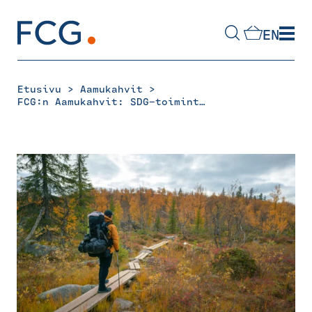
Skip
to
EN
content
Hae
sivustolta
>
>
Etusivu
Aamukahvit
FCG:n Aamukahvit: SDG-toimintamalli – Kestävyysnäkökulman konkretisointi matkailun strategiatyössä