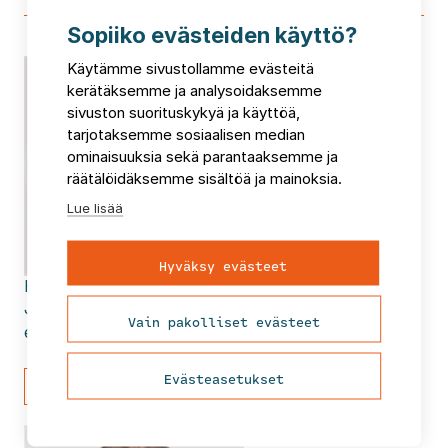
Sopiiko evästeiden käyttö?
Käytämme sivustollamme evästeitä
kerätäksemme ja analysoidaksemme
sivuston suorituskykyä ja käyttöä,
tarjotaksemme sosiaalisen median
ominaisuuksia sekä parantaaksemme ja
räätälöidäksemme sisältöä ja mainoksia.
Lue lisää
Hyväksy evästeet
Heli
Takamäki
Johtava asiantuntija
Vain pakolliset evästeet
etunimi.sukunimi@fcg.fi
Evästeasetukset
Lähetä viesti