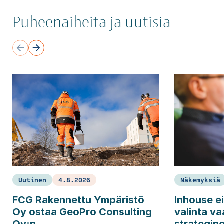
Puheenaiheita ja uutisia
Uutinen
4.8.2026
Näkemyksiä
FCG Rakennettu Ympäristö
Inhouse ei
Oy ostaa GeoPro Consulting
valinta va
Oy:n
strategin