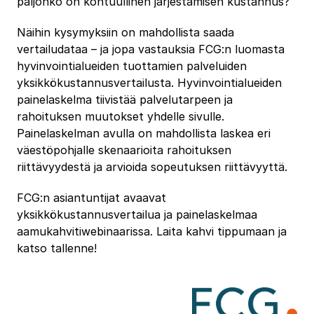
paljonko on kohtuullinen järjestämisen kustannus?
Näihin kysymyksiin on mahdollista saada
vertailudataa – ja jopa vastauksia FCG:n luomasta
hyvinvointialueiden tuottamien palveluiden
yksikkökustannusvertailusta. Hyvinvointialueiden
painelaskelma tiivistää palvelutarpeen ja
rahoituksen muutokset yhdelle sivulle.
Painelaskelman avulla on mahdollista laskea eri
väestöpohjalle skenaarioita rahoituksen
riittävyydestä ja arvioida sopeutuksen riittävyyttä.
FCG:n asiantuntijat avaavat
yksikkökustannusvertailua ja painelaskelmaa
aamukahvitiwebinaarissa. Laita kahvi tippumaan ja
katso tallenne!