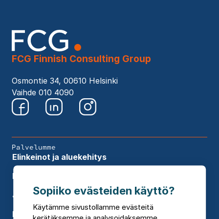
FCG Finnish Consulting Group
Osmontie 34, 00610 Helsinki
Vaihde 010 4090
Palvelumme
Elinkeinot ja aluekehitys
Infra
Sopiiko evästeiden käyttö?
Johtaminen
Käytämme sivustollamme evästeitä
Kaupunkisuunnittelu
kerätäksemme ja analysoidaksemme