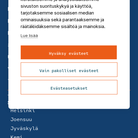
sivuston suorituskykyä ja käyttöä,
Kiinteistöjohtaminen
tarjotaksemme sosiaalisen median
ominaisuuksia sekä parantaaksemme ja
Koulutukset
räätälöidäksemme sisältöä ja mainoksia.
Rakennusten suunnittelu
Lue lisää
Sosiaali- ja terveyspalvelut
Hyväksy evästeet
Uusiutuva energia
Vesi
Vain pakolliset evästeet
Ympäristökonsultointi
Evästeasetukset
Toimipisteet
Suomi
Helsinki
Joensuu
Jyväskylä
Kemi