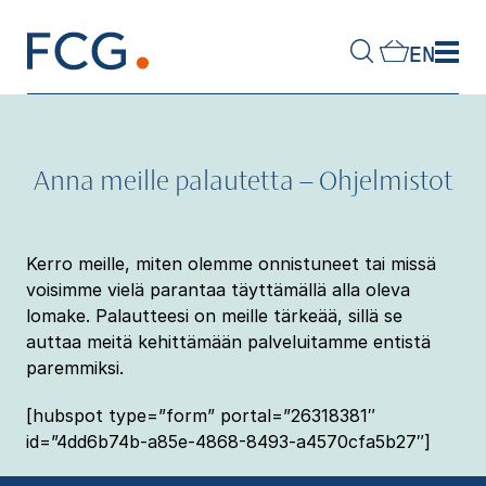
Skip
to
EN
content
Hae
sivustolta
Anna meille palautetta – Ohjelmistot
Kerro meille, miten olemme onnistuneet tai missä
voisimme vielä parantaa täyttämällä alla oleva
lomake. Palautteesi on meille tärkeää, sillä se
auttaa meitä kehittämään palveluitamme entistä
paremmiksi.
[hubspot type=”form” portal=”26318381″
id=”4dd6b74b-a85e-4868-8493-a4570cfa5b27″]