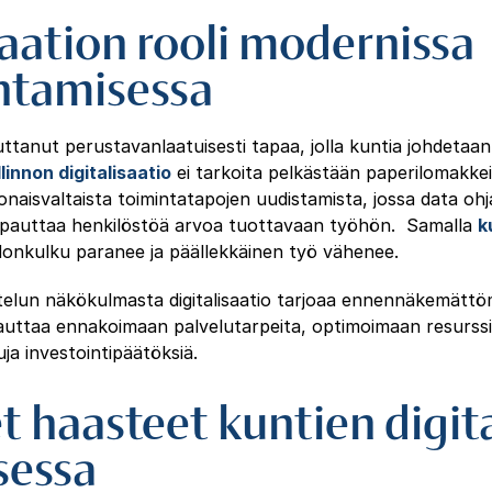
saation rooli modernissa
htamisessa
uttanut perustavanlaatuisesti tapaa, jolla kuntia johdetaan 
linnon digitalisaatio
ei tarkoita pelkästään paperilomakkei
naisvaltaista toimintatapojen uudistamista, jossa data o
apauttaa henkilöstöä arvoa tuottavaan työhön. Samalla
k
donkulku paranee ja päällekkäinen työ vähenee.
telun näkökulmasta digitalisaatio tarjoaa ennennäkemättö
 auttaa ennakoimaan palvelutarpeita, optimoimaan resurssi
ja investointipäätöksiä.
t haasteet kuntien digit
essa