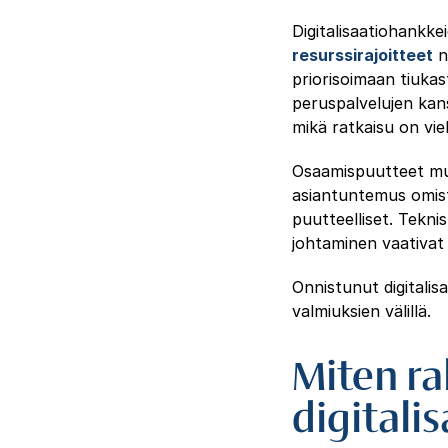
Digitalisaatiohankke
resurssirajoitteet
n
priorisoimaan tiukast
peruspalvelujen kans
mikä ratkaisu on vie
Osaamispuutteet muo
asiantuntemus omis
puutteelliset. Tekni
johtaminen vaativat 
Onnistunut digitalis
valmiuksien välillä.
Miten r
digitali