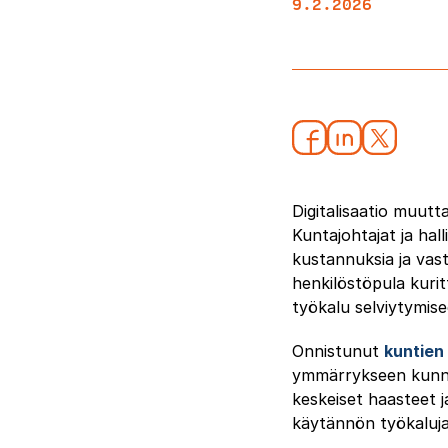
9.2.2026
Digitalisaatio muut
Kuntajohtajat ja hal
kustannuksia ja vast
henkilöstöpula kuri
työkalu selviytymis
Onnistunut
kuntien 
ymmärrykseen kunnan
keskeiset haasteet j
käytännön työkaluj