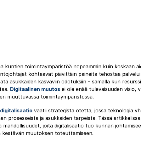
taa kuntien toimintaympäristöä nopeammin kuin koskaan a
lintojohtajat kohtaavat päivittäin paineita tehostaa palvelu
ata asukkaiden kasvaviin odotuksiin – samalla kun resurssi
ttaa.
Digitaalinen muutos
ei ole enää tulevaisuuden visio,
een muuttuvassa toimintaympäristössä.
digitalisaatio
vaatii strategista otetta, jossa teknologia y
 prosesseista ja asukkaiden tarpeista. Tässä artikkeliss
a mahdollisuudet, joita digitalisaatio tuo kunnan johtamis
a kestävän muutoksen toteuttamiseen.