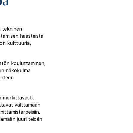
pa
a tekninen
tamisen haasteista.
on kulttuuria,
stön kouluttaminen,
inen näkökulma
 yhteen
 merkittävästi.
ttavat välttämään
ittämistarpeisiin.
tämään juuri teidän