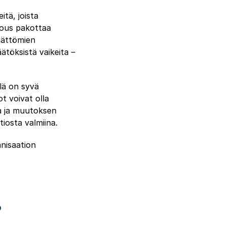
tä, joista
lous pakottaa
ämättömien
ätöksistä vaikeita –
lä on syvä
ot voivat olla
ta ja muutoksen
iosta valmiina.
anisaation
?