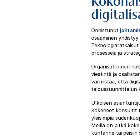
Kokonai
digitali
Onnistunut
johtamis
osaaminen yhdistyy 
Teknologiaratkaisut 
prosesseja ja strateg
Organisatorinen nä
viestintä ja osallis
varmistaa, että digit
taloussuunnittelun 
Ulkoisen asiantunti
Kokeneet konsultit 
yleisimpiä sudenkuop
Meillä on pitkä kok
kuntanne tarpeisiin s