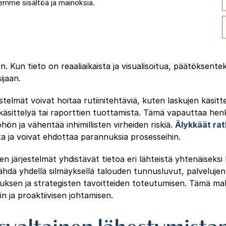
enteon tukena
mme sisältöä ja mainoksia.
et palvelut
tarjoavat kuntajohtamiselle työkaluja, jotka mu
a ja nopeutta. Data-analytiikka mahdollistaa syvällisen
kehityksestä ja palvelutarpeista aina talouden tunnuslukui
n. Kun tieto on reaaliaikaista ja visualisoitua, päätöksent
ijaan.
stelmät voivat hoitaa rutiinitehtäviä, kuten laskujen käsitt
äsittelyä tai raporttien tuottamista. Tämä vapauttaa henk
ön ja vähentää inhimillisten virheiden riskiä.
Älykkäät rat
a ja voivat ehdottaa parannuksia prosesseihin.
en järjestelmät yhdistävät tietoa eri lähteistä yhtenäiseksi
ähdä yhdellä silmäyksellä talouden tunnusluvut, palveluje
uksen ja strategisten tavoitteiden toteutumisen. Tämä ma
n ja proaktiivisen johtamisen.