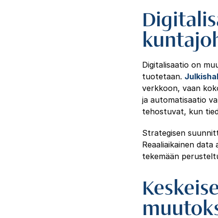
Digitali
kuntajo
Digitalisaatio on mu
tuotetaan.
Julkishal
verkkoon, vaan koko
ja automatisaatio v
tehostuvat, kun tie
Strategisen suunnit
Reaaliaikainen data
tekemään perusteltu
Keskeise
muutoks