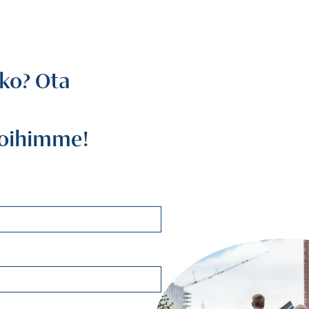
tko? Ota
joihimme!