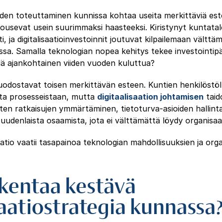
iden toteuttaminen kunnissa kohtaa useita merkittäviä estei
ousevat usein suurimmaksi haasteeksi. Kiristynyt kuntata
i, ja digitalisaatioinvestoinnit joutuvat kilpailemaan vältt
sa. Samalla teknologian nopea kehitys tekee investointipä
lä ajankohtainen viiden vuoden kuluttua?
dostavat toisen merkittävän esteen. Kuntien henkilöstöl
ta prosesseistaan, mutta
digitaalisaation johtamisen
taid
sten ratkaisujen ymmärtäminen, tietoturva-asioiden hallin
uudenlaista osaamista, jota ei välttämättä löydy organisaat
aatio vaatii tasapainoa teknologian mahdollisuuksien ja org
akentaa kestävä
saatiostrategia kunnassa