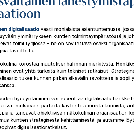
svaltainen lähestymista
saatioon
en digitalisaatio
vaatii monialaista asiantuntemusta, joss
syvään ymmärrykseen kuntien toimintaympäristöstä ja joh
eivät toimi tyhjiössä – ne on sovitettava osaksi organisaati
isia tavoitteita.
kökulma korostaa muutoksenhallinnan merkitystä. Henkilö
taminen ovat yhtä tärkeitä kuin tekniset ratkaisut. Strateg
alisaatio tukee kunnan pitkän aikavälin tavoitteita ja sopii
kanssa.
juuden hyödyntäminen voi nopeuttaa digitalisaatiohankkeita
tuovat mukanaan parhaita käytäntöjä muista kunnista, au
pia ja tarjoavat objektiivisen näkökulman organisaation keh
emus kuntien strategisesta kehittämisestä, ja autamme löy
opivat digitalisaatioratkaisut.