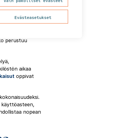
Vain pakolliset evästeet
Evästeasetukset
uttavat
 ymmärryksen kunnan
hin ja
eko perustuu
elyä,
ilöstön aikaa
kaisut
oppivat
 kokonaisuudeksi.
n käyttöasteen,
hdollistaa nopean