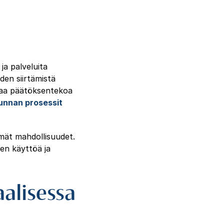
ja palveluita
den siirtämistä
hjaa päätöksentekoa
unnan prosessit
mät mahdollisuudet.
en käyttöä ja
aalisessa