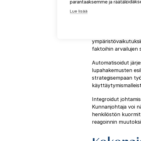
päätöks
parantaaksemme ja räätälöidäkse
Lue lisää
Modernit
digitaalis
päätöksenteon laatu
toiminnasta – väestö
ympäristövaikutuksii
faktoihin arvailujen s
Automatisoidut järje
lupahakemusten esik
strategisempaan työh
käyttäytymismalleist
Integroidut johtamis
Kunnanjohtaja voi n
henkilöstön kuormit
reagoinnin muutoksii