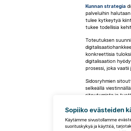
Kunnan strategia
di
palveluihin halutaan
tulee kytkeytyä kiin
tukee todellisia kehit
Toteutuksen suunnitt
digitalisaatiohankke
konkreettisia tulok
digitalisaation hyö
prosessi, joka vaati
Sidosryhmien sitout
selkeällä viestinnäl
sitoutumista ja tuo
jotta digitaaliset pal
Sopiiko evästeiden k
Teknolo
Käytämme sivustollamme eväste
suorituskykyä ja käyttöä, tarjo