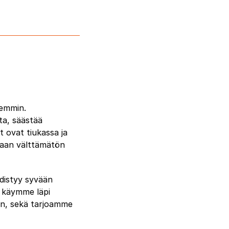
iemmin.
ita, säästää
t ovat tiukassa ja
 vaan välttämätön
hdistyy syvään
a käymme läpi
een, sekä tarjoamme