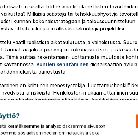
gitalisaation osalta lähtee aina konkreettisten tavoitteiden
 vaikuttaa? Millaisia säästöjä tai tehokkuushyötyjä tavoite
teästi kunnan kokonaisstrategiaan ja taloussuunnitteluun, jo
ystavoitteita eikä jää irralliseksi teknologiaprojektiksi.
elu vaatii realistista aikataulutusta ja vaiheistusta. Suure
et kannattaa jakaa pienempiin kokonaisuuksiin, joista saad
sia. Tämä auttaa rakentamaan luottamusta muutosta koht
dyt käytännössä.
Kuntien kehittäminen
digitalisaation avull
i johdonmukaista panostusta.
taminen on kriittinen menestystekijä. Luottamushenkilöide
lä hyödyistä ja riskeistä. Henkilöstön mukaan ottaminen suu
ttaa arvokkaita käytännön näkökulmia. Asukkaiden tarpeet
velut vastaavat todellisiin odotuksiin.
äyttö?
giaratkaisut kunnan
itä kerätäksemme ja analysoidaksemme sivuston
taksemme sosiaalisen median ominaisuuksia sekä