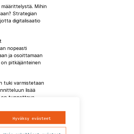
 määrittelystä. Mihin
llaan? Strategian
tta digitalisaatio
t
aan nopeasti
aan ja osoittamaan
a on pitkäjänteinen
n tuki varmistetaan
nnitteluun lisää
 on tunnettava,
Hyväksy evästeet