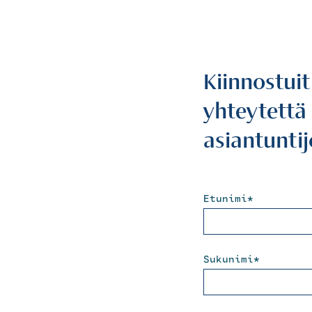
Kiinnostui
yhteytettä
asiantunti
Etunimi
*
Sukunimi
*