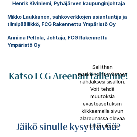
Henrik Kiviniemi, Pyhäjärven kaupunginjohtaja
Mikko Laukkanen, sähköverkkojen asiantuntija ja
tiimipäällikkö, FCG Rakennettu Ympäristö Oy
Anniina Peltola, Johtaja, FCG Rakennettu
Ympäristö Oy
Sallithan
Katso FCG Areenan tallenne!
markkinointievästeet
nähdäksesi sisällön.
Voit tehdä
muutoksia
evästeasetuksiin
klikkaamalla sivun
alareunassa olevaa
Jäikö sinulle kysyttävää?
mutteri-ikonia.