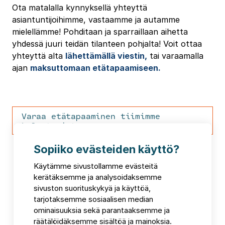
Ota matalalla kynnyksellä yhteyttä
asiantuntijoihimme, vastaamme ja autamme
mielellämme! Pohditaan ja sparraillaan aihetta
yhdessä juuri teidän tilanteen pohjalta! Voit ottaa
yhteyttä alta
lähettämällä viestin,
tai varaamalla
ajan
maksuttomaan etätapaamiseen.
Varaa etätapaaminen tiimimme
kalenterista
Sopiiko evästeiden käyttö?
Käytämme sivustollamme evästeitä
kerätäksemme ja analysoidaksemme
sivuston suorituskykyä ja käyttöä,
tarjotaksemme sosiaalisen median
ominaisuuksia sekä parantaaksemme ja
räätälöidäksemme sisältöä ja mainoksia.