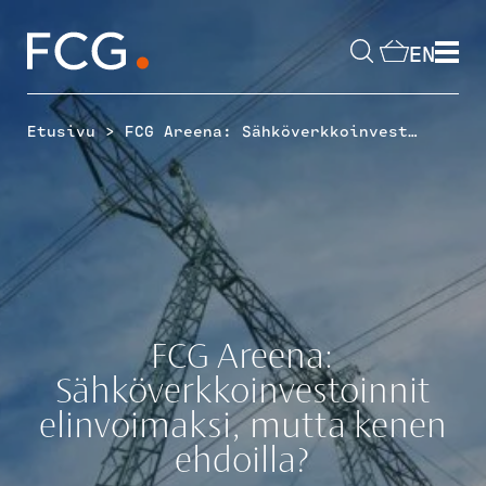
Skip
to
EN
content
Hae
sivustolta
>
Etusivu
FCG Areena: Sähköverkkoinvestoinnit elinvoimaksi, mutta kenen ehdoilla?
FCG Areena:
Sähköverkkoinvestoinnit
elinvoimaksi, mutta kenen
ehdoilla?