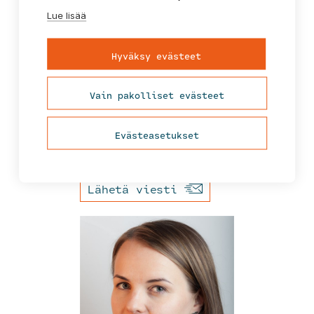
Lue lisää
Hyväksy evästeet
Vain pakolliset evästeet
Mikko
Laukkanen
Tiimipäällikkö
Evästeasetukset
etunimi.sukunimi@fcg.fi
Lähetä viesti