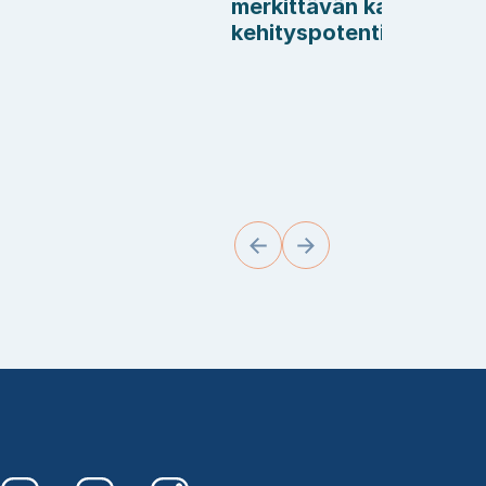
merkittävän kalatien
kehityspotentiaalin