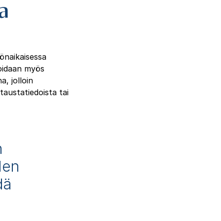
a
tönaikaisessa
voidaan myös
a, jolloin
taustatiedoista tai
n
den
dä