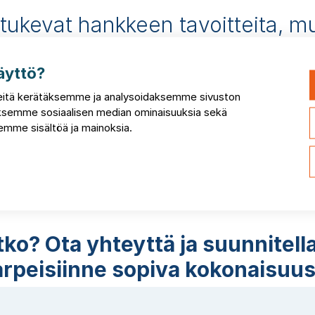
 tukevat hankkeen tavoitteita, 
n elinkaaren myöhempiä vaihei
äyttö?
itä kerätäksemme ja analysoidaksemme sivuston
itten laajamittainen siirtyminen tietomallipohjaiseen suunni
taksemme sosiaalisen median ominaisuuksia sekä
mme sisältöä ja mainoksia.
okeilu yhden hankkeen osalta, olemme tukenanne joka as
uspyyntöihin tietomallivaatimukset, jotta mallit tukevat pa
a, myös rakennuksen elinkaaren myöhempiä vaiheita. Lisä
 ja kasvatamme organisaation ymmärrystä tietomallintamis
oulutuspaketeilla.
tko? Ota yhteyttä ja suunnitell
rpeisiinne sopiva kokonaisuu