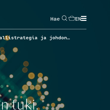
Hae
EN
Tietomallistrategia ja johdon tuki
n tuki.