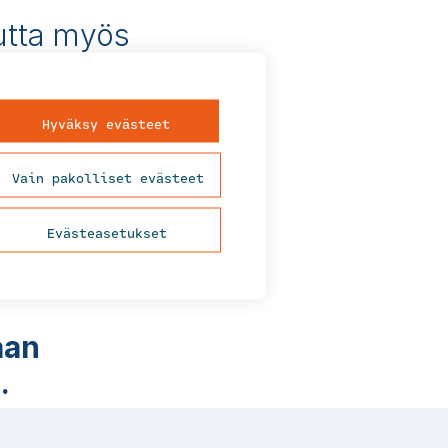
mutta myös
ta.
Hyväksy evästeet
tteluun tai
Vain pakolliset evästeet
keleella. Autamme
rhaiten paitsi
ksi koulutamme
Evästeasetukset
en hyödyistä
aan
s.