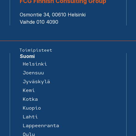
FCG Finnish Consulting Group
Osmontie 34, 00610 Helsinki
Vaihde 010 4090
Toimipisteet
Suomi
Helsinki
Joensuu
Jyväskylä
Kemi
Kotka
Kuopio
Lahti
Lappeenranta
Oulu