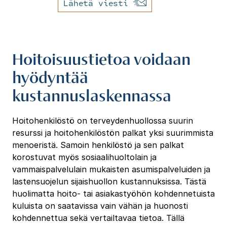
Lähetä viesti
Hoitoisuustietoa voidaan
hyödyntää
kustannuslaskennassa
Hoitohenkilöstö on terveydenhuollossa suurin
resurssi ja hoitohenkilöstön palkat yksi suurimmista
menoeristä. Samoin henkilöstö ja sen palkat
korostuvat myös sosiaalihuoltolain ja
vammaispalvelulain mukaisten asumispalveluiden ja
lastensuojelun sijaishuollon kustannuksissa. Tästä
huolimatta hoito- tai asiakastyöhön kohdennetuista
kuluista on saatavissa vain vähän ja huonosti
kohdennettua sekä vertailtavaa tietoa. Tällä