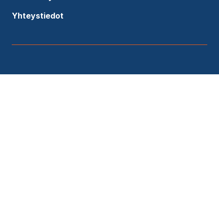
Yhteystiedot
Lähetä viesti asiantuntijallemme
Etunimi
*
Sukunimi
*
Työsähköposti
*