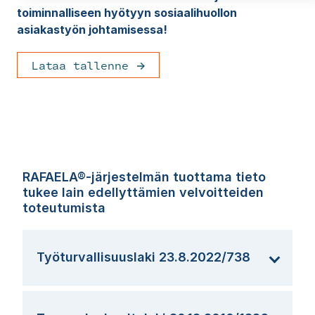
toiminnalliseen hyötyyn sosiaalihuollon
asiakastyön johtamisessa!
Lataa tallenne
RAFAELA®-järjestelmän tuottama tieto
tukee lain edellyttämien velvoitteiden
toteutumista
Työturvallisuuslaki 23.8.2022/738
Työnantajalla on yleinen
huolehtimisvelvoite ja hänen tulee