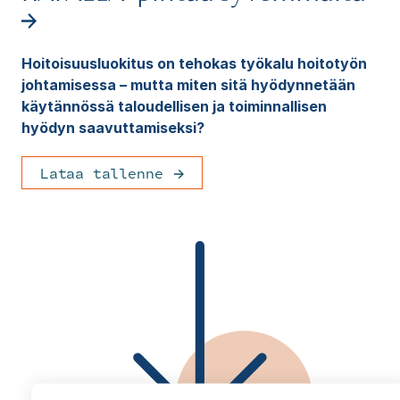
Hoitoisuusluokitus on tehokas työkalu hoitotyön
johtamisessa – mutta miten sitä hyödynnetään
käytännössä taloudellisen ja toiminnallisen
hyödyn saavuttamiseksi?
Lataa tallenne