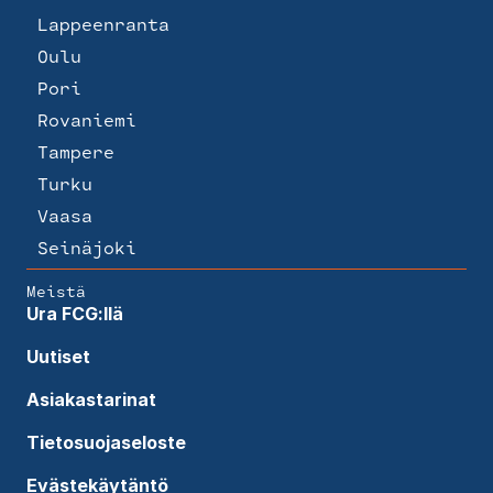
Lappeenranta
Oulu
Pori
Rovaniemi
Tampere
Turku
Vaasa
Seinäjoki
Meistä
Ura FCG:llä
Uutiset
Asiakastarinat
Tietosuojaseloste
Evästekäytäntö