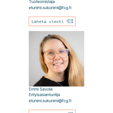
Tuoteomistaja
etunimi.sukunimi@fcg.fi
Lähetä viesti
Emmi
Savola
Erityisasiantuntija
etunimi.sukunimi@fcg.fi