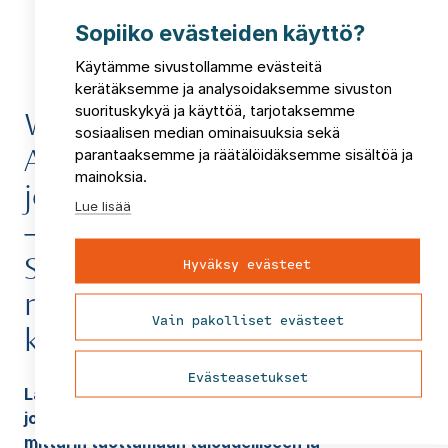
Sopiiko evästeiden käyttö?
Käytämme sivustollamme evästeitä
kerätäksemme ja analysoidaksemme sivuston
suorituskykyä ja käyttöä, tarjotaksemme
Webinaaritallenne: FCG:n
sosiaalisen median ominaisuuksia sekä
parantaaksemme ja räätälöidäksemme sisältöä ja
Aamukahvit:Tiedolla
mainoksia.
johtaminen sosiaalihuollossa
Lue lisää
– näin RAFAELA®-järjestelmän
Hyväksy evästeet
SOHU-mittari tukee
resursoinnissa ja
Vain pakolliset evästeet
kustannusten hallinnassa
Evästeasetukset
Lataa ilmainen tallenne asiantuntijawebinaarista,
jossa perehdymme RAFAELA® järjestelmän SOHU-
mittarin tuottamaan taloudelliseen ja