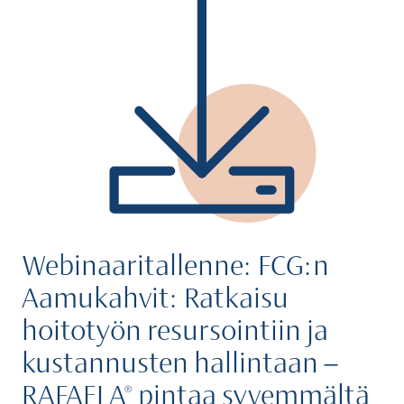
Webinaaritallenne: FCG:n
Aamukahvit: Ratkaisu
hoitotyön resursointiin ja
kustannusten hallintaan –
RAFAELA® pintaa syvemmältä