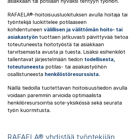
asiakkaan tai potilaan hyväksi tehtyyn työhön.
RAFAELA®-hoitoisuusluokituksen avulla hoitaja tai
työntekijä luokittelee potilaaseen
kohdentuneen
välillisen ja välittömän hoito- tai
asiakastyön
tuottaen jatkuvasti päivittyvää tietoa
toteutuneesta hoitotyöstä tai asiakkaan
tarvitsemasta avusta ja tuesta. Lisäksi esihenkilöt
tallentavat järjestelmään tiedon
todellisesta,
toteutuneesta
potilas- tai asiakastyöhön
osallistuneesta
henkilöstöresurssista
.
Näillä tiedoilla tuotettavan hoitoisuustiedon avulla
voidaan paremmin arvioida optimaalista
henkilöresursointia sote-yksikössä sekä seurata
työn kuormitusta.
RAFAELA® yhdistää työntekijän