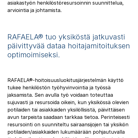
asiakastyön henkilöstöresursoinnin suunnittelua,
arviointia ja johtamista.
RAFAELA® tuo yksiköstä jatkuvasti
päivittyvää dataa hoitajamitoituksen
optimoimiseksi.
RAFAELA®-hoitoisuusluokitusjärjestelmän käyttö
tukee henkilöstön työhyvinvointia ja työssä
jaksamista. Sen avulla työ voidaan toteuttaa
sujuvasti ja resursoida oikein, kun yksikössä olevien
potilaiden tai asiakkaiden yksilöllisistä, päivittäisen
avun tarpeista saadaan tarkkaa tietoa. Perinteisesti
resursointi on suunniteltu sairaansijojen tai yksikön
potilaiden/asiakkaiden lukumäärään pohjautuvalla