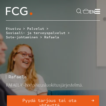
Skip
to
EN
content
Hae
sivustolta
>
>
Etusivu
Palvelut
>
Sosiaali- ja terveyspalvelut
>
Sote-johtaminen
Rafaela
Rafaela
RAFAELA®-hoitoisuusluokitusjärjestelmä.
Pyydä tarjous tai ota
yhteyttä