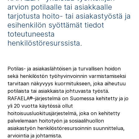
arvion potilaalle tai asiakkaalle
tarjotusta hoito- tai asiakastyöstä ja
esihenkilön syöttämät tiedot
toteutuneesta
henkilöstöresurssista.
Potilas- ja asiakaslähtöisen ja turvallisen hoidon
sekä henkilöstön työhyvinvoinnin varmistamiseksi
tarvitaan näkyvyys kuormitukseen, joka aiheutuu
potilaista tai asiakkaista johtuvasta työstä.
RAFAELA®-järjestelmä on Suomessa kehitetty ja jo
yli 20 vuotta käytössä ollut
hoitoisuusluokitusjärjestelmä, joka on kehitetty
palvelemaan hoitotyön ja sosiaalihuollon
asiakastyön henkilöstöresursoinnin suunnittelua,
arviointia ja johtamista.