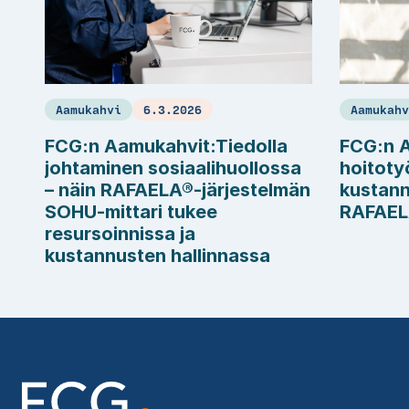
Aamukahvi
6.3.2026
Aamukah
FCG:n Aamukahvit:Tiedolla
FCG:n A
johtaminen sosiaalihuollossa
hoitotyö
– näin RAFAELA®-järjestelmän
kustann
SOHU-mittari tukee
RAFAEL
resursoinnissa ja
kustannusten hallinnassa