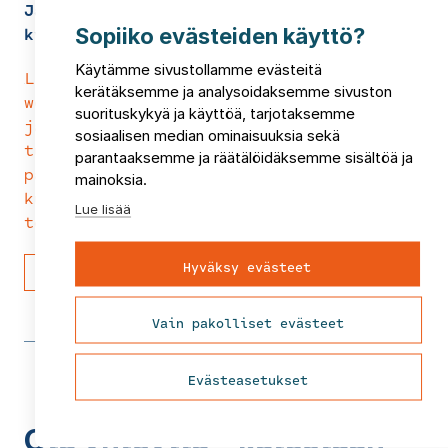
Jätehuollon tuottajavastuu – mistä on
kyse?
Sopiiko evästeiden käyttö?
Käytämme sivustollamme evästeitä
Lataa FCG:n aamukahvin
kerätäksemme ja analysoidaksemme sivuston
webinaaritallenne, jossa käsitellään
suorituskykyä ja käyttöä, tarjotaksemme
jätehuollon tuottajavastuuta, pakkausten
sosiaalisen median ominaisuuksia sekä
tuottajavastuun muutosten vaikutuksia
parantaaksemme ja räätälöidäksemme sisältöä ja
pakkaustuottajien näkökulmasta, sekä
mainoksia.
kuntien roolia tuottajavastuun
Lue lisää
toteuttamisessa.
Hyväksy evästeet
Lataa tallenne
Vain pakolliset evästeet
Evästeasetukset
Ota yhteyttä – katsotaan