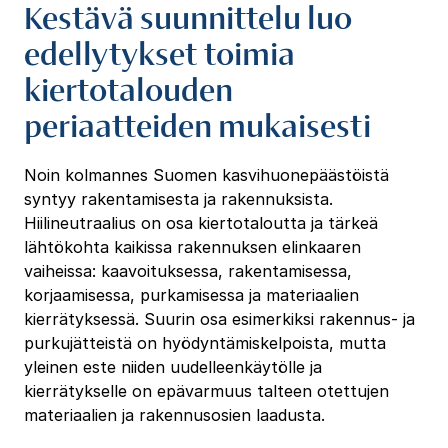
Kestävä suunnittelu luo
edellytykset toimia
kiertotalouden
periaatteiden mukaisesti
Noin kolmannes Suomen kasvihuonepäästöistä
syntyy rakentamisesta ja rakennuksista.
Hiilineutraalius on osa kiertotaloutta ja tärkeä
lähtökohta kaikissa rakennuksen elinkaaren
vaiheissa: kaavoituksessa, rakentamisessa,
korjaamisessa, purkamisessa ja materiaalien
kierrätyksessä. Suurin osa esimerkiksi rakennus- ja
purkujätteistä on hyödyntämiskelpoista, mutta
yleinen este niiden uudelleenkäytölle ja
kierrätykselle on epävarmuus talteen otettujen
materiaalien ja rakennusosien laadusta.