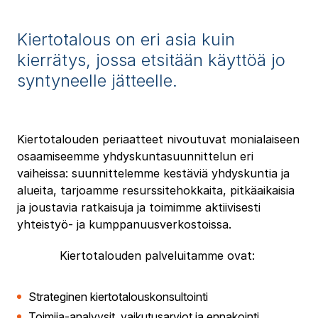
Kiertotalous on eri asia kuin
kierrätys, jossa etsitään käyttöä jo
syntyneelle jätteelle.
Kiertotalouden periaatteet nivoutuvat monialaiseen
osaamiseemme yhdyskuntasuunnittelun eri
vaiheissa: suunnittelemme kestäviä yhdyskuntia ja
alueita, tarjoamme resurssitehokkaita, pitkäaikaisia
ja joustavia ratkaisuja ja toimimme aktiivisesti
yhteistyö- ja kumppanuusverkostoissa.
Kiertotalouden palveluitamme ovat:
Strateginen kiertotalouskonsultointi
Toimija-analyysit, vaikutusarviot ja ennakointi