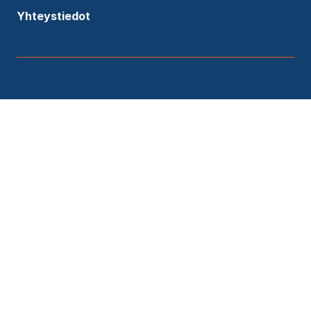
Yhteystiedot
Lähetä viesti asiantuntijallemme
Etunimi
*
Sukunimi
*
Työsähköposti
*