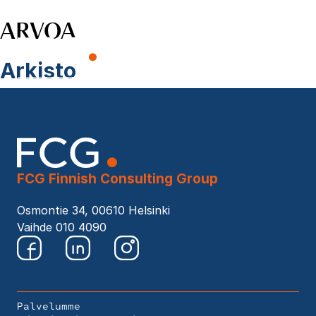
ARVOA
Skip
to
EN
content
Hae
Arkisto
sivustolta
FCG Finnish Consulting Group
Osmontie 34, 00610 Helsinki
Vaihde 010 4090
Palvelumme