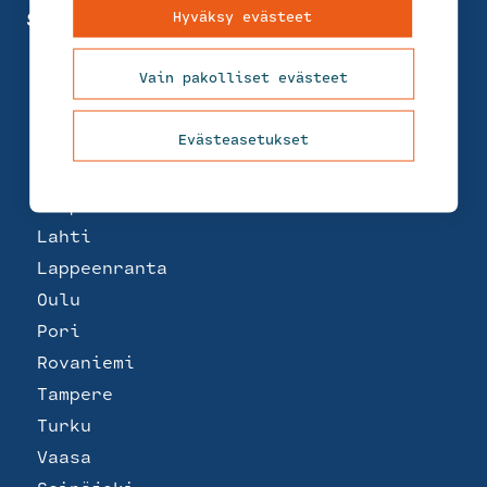
Hyväksy evästeet
Suomi
Helsinki
Joensuu
Vain pakolliset evästeet
Jyväskylä
Kemi
Evästeasetukset
Kotka
Kuopio
Lahti
Lappeenranta
Oulu
Pori
Rovaniemi
Tampere
Turku
Vaasa