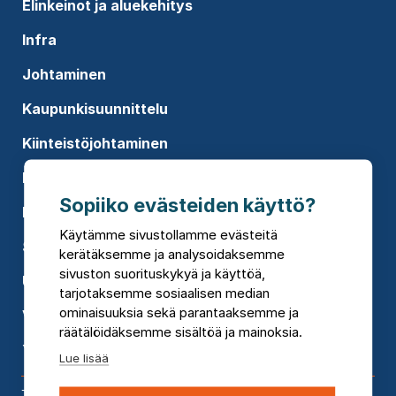
Elinkeinot ja aluekehitys
Infra
Johtaminen
Kaupunkisuunnittelu
Kiinteistöjohtaminen
Koulutukset
Sopiiko evästeiden käyttö?
Rakennusten suunnittelu
Käytämme sivustollamme evästeitä
Sosiaali- ja terveyspalvelut
kerätäksemme ja analysoidaksemme
sivuston suorituskykyä ja käyttöä,
Uusiutuva energia
tarjotaksemme sosiaalisen median
ominaisuuksia sekä parantaaksemme ja
Vesi
räätälöidäksemme sisältöä ja mainoksia.
Ympäristökonsultointi
Lue lisää
Toimipisteet