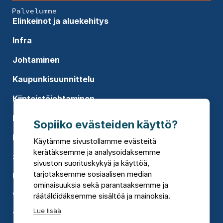
Palvelumme
Elinkeinot ja aluekehitys
Infra
Johtaminen
Kaupunkisuunnittelu
Kiinteistöjohtaminen
Koulutukset
Sopiiko evästeiden käyttö?
Rakennusten suunnittelu
Käytämme sivustollamme evästeitä
kerätäksemme ja analysoidaksemme
Sosiaali- ja terveyspalvelut
sivuston suorituskykyä ja käyttöä,
tarjotaksemme sosiaalisen median
Uusiutuva energia
ominaisuuksia sekä parantaaksemme ja
Vesi
räätälöidäksemme sisältöä ja mainoksia.
Lue lisää
Ympäristökonsultointi