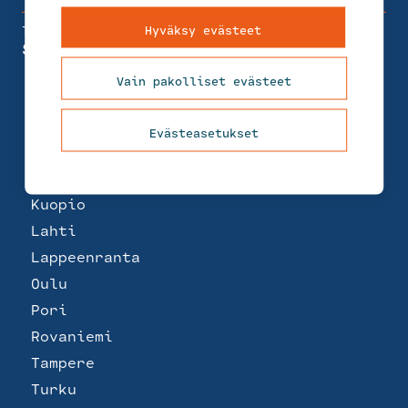
Toimipisteet
Hyväksy evästeet
Suomi
Helsinki
Vain pakolliset evästeet
Joensuu
Jyväskylä
Evästeasetukset
Kemi
Kotka
Kuopio
Lahti
Lappeenranta
Oulu
Pori
Rovaniemi
Tampere
Turku