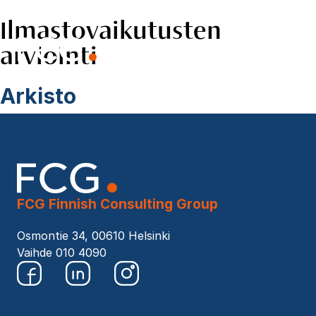
Ilmastovaikutusten
Skip
to
arviointi
EN
content
Hae
sivustolta
Arkisto
FCG Finnish Consulting Group
Osmontie 34, 00610 Helsinki
Vaihde 010 4090