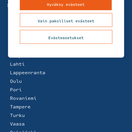
Hyväksy evästeet
Suomi
Helsinki
Joensuu
Vain pakolliset evästeet
Jyväskylä
Kemi
Evästeasetukset
Kotka
Kuopio
Lahti
Lappeenranta
Oulu
Pori
Rovaniemi
Tampere
Turku
Vaasa