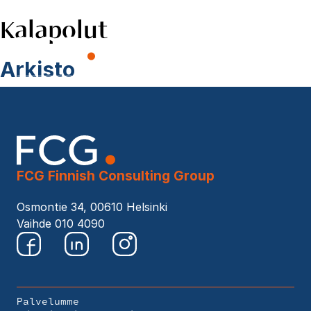
Kalapolut
Skip
to
EN
content
Hae
Arkisto
sivustolta
FCG Finnish Consulting Group
Osmontie 34, 00610 Helsinki
Vaihde 010 4090
Palvelumme