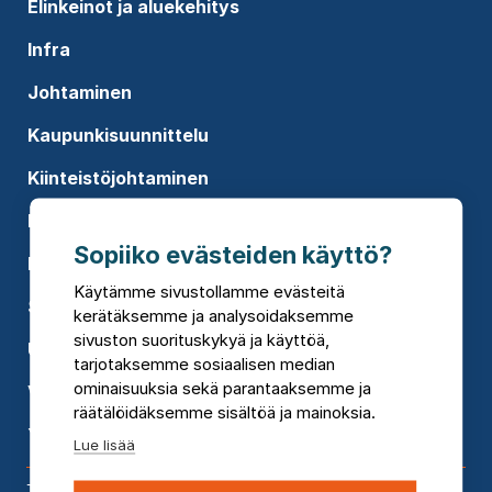
Elinkeinot ja aluekehitys
Infra
Johtaminen
Kaupunkisuunnittelu
Kiinteistöjohtaminen
Koulutukset
Sopiiko evästeiden käyttö?
Rakennusten suunnittelu
Käytämme sivustollamme evästeitä
Sosiaali- ja terveyspalvelut
kerätäksemme ja analysoidaksemme
sivuston suorituskykyä ja käyttöä,
Uusiutuva energia
tarjotaksemme sosiaalisen median
ominaisuuksia sekä parantaaksemme ja
Vesi
räätälöidäksemme sisältöä ja mainoksia.
Ympäristökonsultointi
Lue lisää
Toimipisteet