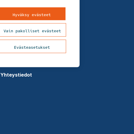
Meistä
Ura FCG:llä
Hyväksy evästeet
Uutiset
Vain pakolliset evästeet
Asiakastarinat
Evästeasetukset
Tietosuojaseloste
Evästekäytäntö
Yhteystiedot