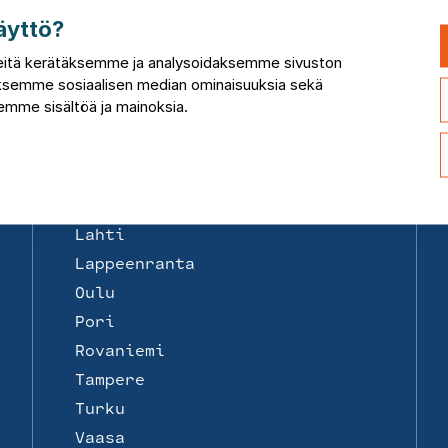
Toimipisteet
äyttö?
Suomi
Helsinki
itä kerätäksemme ja analysoidaksemme sivuston
taksemme sosiaalisen median ominaisuuksia sekä
Joensuu
mme sisältöä ja mainoksia.
Jyväskylä
Kemi
Kotka
Kuopio
Lahti
Lappeenranta
Oulu
Pori
Rovaniemi
Tampere
Turku
Vaasa