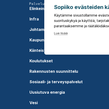
Palvelumme
Sopiiko evästeiden k
Elinkeinot ja aluekehitys
Käytämme sivustollamme eväste
Infra
suorituskykyä ja käyttöä, tarjo
parantaaksemme ja räätälöidäkse
Johtaminen
Lue lisää
Kaupunkisuunnittelu
Kiinteistöjohtaminen
Koulutukset
Rakennusten suunnittelu
Sosiaali- ja terveyspalvelut
Uusiutuva energia
Vesi