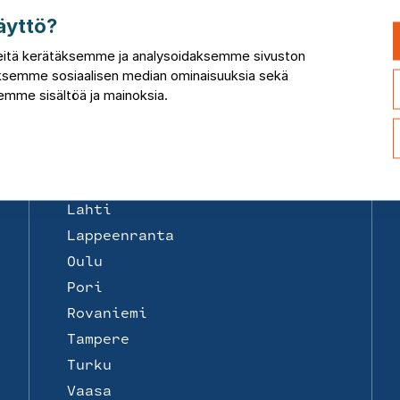
Toimipisteet
äyttö?
Suomi
Helsinki
itä kerätäksemme ja analysoidaksemme sivuston
taksemme sosiaalisen median ominaisuuksia sekä
Joensuu
mme sisältöä ja mainoksia.
Jyväskylä
Kemi
Kotka
Kuopio
Lahti
Lappeenranta
Oulu
Pori
Rovaniemi
Tampere
Turku
Vaasa