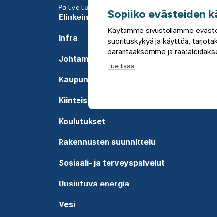
Palvelumme
Sopiiko evästeiden k
Elinkeinot ja aluekehitys
Käytämme sivustollamme eväste
Infra
suorituskykyä ja käyttöä, tarjo
parantaaksemme ja räätälöidäkse
Johtaminen
Lue lisää
Kaupunkisuunnittelu
Kiinteistöjohtaminen
Koulutukset
Rakennusten suunnittelu
Sosiaali- ja terveyspalvelut
Uusiutuva energia
Vesi