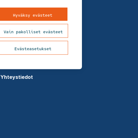
Meistä
Ura FCG:llä
Hyväksy evästeet
Uutiset
Vain pakolliset evästeet
Asiakastarinat
Evästeasetukset
Tietosuojaseloste
Evästekäytäntö
Yhteystiedot