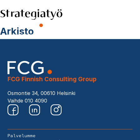
Strategiatyö
Skip
to
EN
content
Hae
Arkisto
sivustolta
FCG Finnish Consulting Group
Osmontie 34, 00610 Helsinki
Vaihde 010 4090
Palvelumme