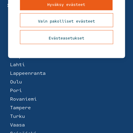
Hyväksy evästeet
Suomi
Helsinki
Joensuu
Vain pakolliset evästeet
Jyväskylä
Kemi
Evästeasetukset
Kotka
Kuopio
Lahti
Lappeenranta
Oulu
Pori
Rovaniemi
Tampere
Turku
Vaasa