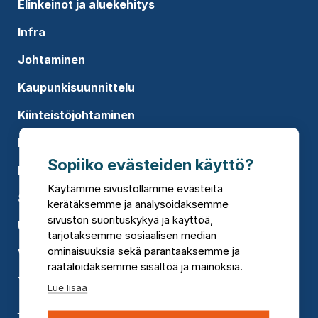
Elinkeinot ja aluekehitys
Infra
Johtaminen
Kaupunkisuunnittelu
Kiinteistöjohtaminen
Koulutukset
Sopiiko evästeiden käyttö?
Rakennusten suunnittelu
Käytämme sivustollamme evästeitä
Sosiaali- ja terveyspalvelut
kerätäksemme ja analysoidaksemme
sivuston suorituskykyä ja käyttöä,
Uusiutuva energia
tarjotaksemme sosiaalisen median
ominaisuuksia sekä parantaaksemme ja
Vesi
räätälöidäksemme sisältöä ja mainoksia.
Ympäristökonsultointi
Lue lisää
Toimipisteet