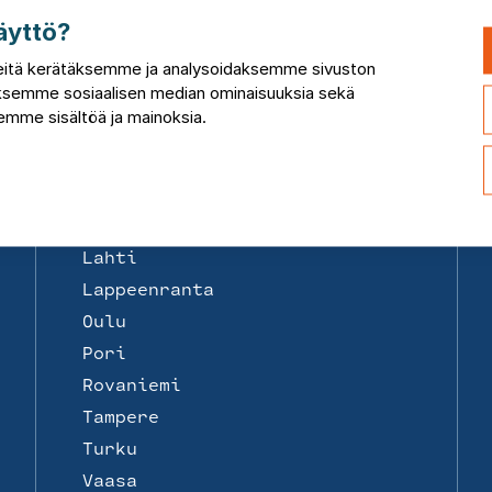
Toimipisteet
äyttö?
Suomi
Helsinki
itä kerätäksemme ja analysoidaksemme sivuston
taksemme sosiaalisen median ominaisuuksia sekä
Joensuu
mme sisältöä ja mainoksia.
Jyväskylä
Kemi
Kotka
Kuopio
Lahti
Lappeenranta
Oulu
Pori
Rovaniemi
Tampere
Turku
Vaasa