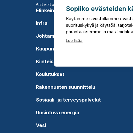
Palvelumme
Sopiiko evästeiden k
Elinkeinot ja aluekehitys
Käytämme sivustollamme eväste
Infra
suorituskykyä ja käyttöä, tarjo
parantaaksemme ja räätälöidäkse
Johtaminen
Lue lisää
Kaupunkisuunnittelu
Kiinteistöjohtaminen
Koulutukset
Rakennusten suunnittelu
Sosiaali- ja terveyspalvelut
Uusiutuva energia
Vesi