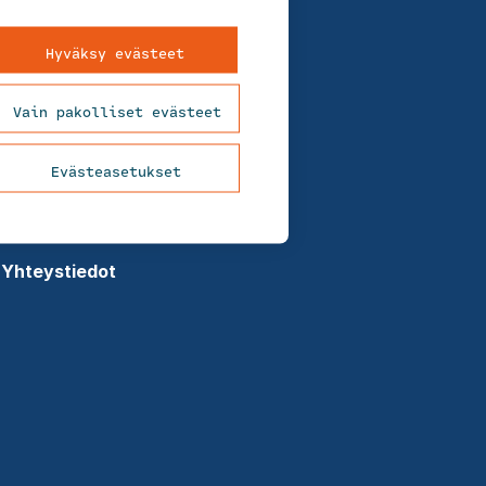
Meistä
Ura FCG:llä
Hyväksy evästeet
Uutiset
Vain pakolliset evästeet
Asiakastarinat
Evästeasetukset
Tietosuojaseloste
Evästekäytäntö
Yhteystiedot