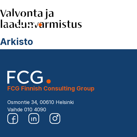
Valvonta ja
Skip
to
laadunvarmistus
EN
content
Hae
sivustolta
Arkisto
FCG Finnish Consulting Group
Osmontie 34, 00610 Helsinki
Vaihde 010 4090