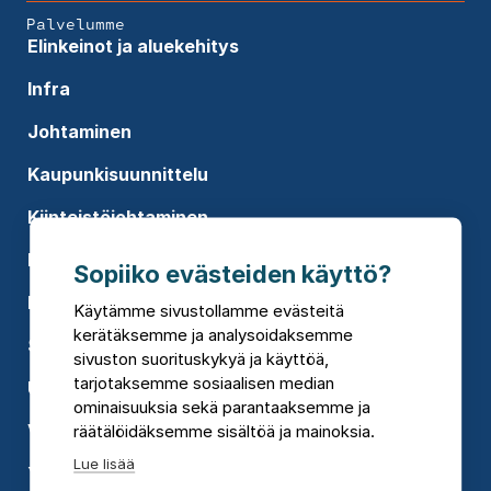
Palvelumme
Elinkeinot ja aluekehitys
Infra
Johtaminen
Kaupunkisuunnittelu
Kiinteistöjohtaminen
Koulutukset
Sopiiko evästeiden käyttö?
Rakennusten suunnittelu
Käytämme sivustollamme evästeitä
kerätäksemme ja analysoidaksemme
Sosiaali- ja terveyspalvelut
sivuston suorituskykyä ja käyttöä,
tarjotaksemme sosiaalisen median
Uusiutuva energia
ominaisuuksia sekä parantaaksemme ja
Vesi
räätälöidäksemme sisältöä ja mainoksia.
Lue lisää
Ympäristökonsultointi