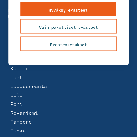
Toimipisteet
Hyväksy evästeet
Suomi
Helsinki
Vain pakolliset evästeet
Joensuu
Jyväskylä
Evästeasetukset
Kemi
Kotka
Kuopio
Lahti
Lappeenranta
Oulu
Pori
Rovaniemi
Tampere
Turku