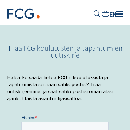
Skip
to
EN
content
Hae
sivustolta
Tilaa FCG koulutusten ja tapahtumien
uutiskirje
Haluatko saada tietoa FCG:n koulutuksista ja
tapahtumista suoraan sähköpostiisi? Tilaa
uutiskirjeemme, ja saat sähköpostiisi oman alasi
ajankohtaista asiantuntijasisältöä.