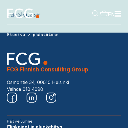
Skip
to
EN
content
päästötase
Hae
sivustolta
>
Etusivu
päästötase
FCG Finnish Consulting Group
Osmontie 34, 00610 Helsinki
Vaihde 010 4090
Palvelumme
Elinkeinot ja aluekehitys