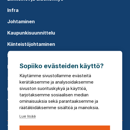
Infra
Johtaminen
Kaupunkisuunnittelu
Kiinteistöjohtaminen
Koulutukset
Sopiiko evästeiden käyttö?
Rakennusten suunnittelu
Käytämme sivustollamme evästeitä
Sosiaali- ja terveyspalvelut
kerätäksemme ja analysoidaksemme
sivuston suorituskykyä ja käyttöä,
Uusiutuva energia
tarjotaksemme sosiaalisen median
Vesi
ominaisuuksia sekä parantaaksemme ja
räätälöidäksemme sisältöä ja mainoksia.
Ympäristökonsultointi
Lue lisää
Toimipisteet