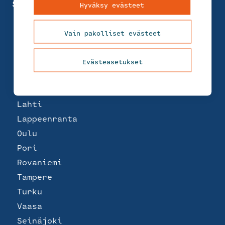
Suomi
Hyväksy evästeet
Helsinki
Joensuu
Vain pakolliset evästeet
Jyväskylä
Kemi
Evästeasetukset
Kotka
Kuopio
Lahti
Lappeenranta
Oulu
Pori
Rovaniemi
Tampere
Turku
Vaasa
Seinäjoki