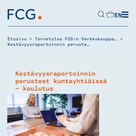
Skip
to
EN
content
Hae
sivustolta
>
>
Etusivu
Tervetuloa FCG:n Verkkokauppaan
Kestävyysraportoinnin perusteet kuntayhtiöissä – koulutus