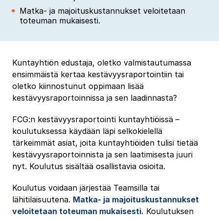
Matka- ja majoituskustannukset veloitetaan
toteuman mukaisesti.
Kuntayhtiön edustaja, oletko valmistautumassa
ensimmäistä kertaa kestävyysraportointiin tai
oletko kiinnostunut oppimaan lisää
kestävyysraportoinnissa ja sen laadinnasta?
FCG:n kestävyysraportointi kuntayhtiöissä –
koulutuksessa käydään läpi selkokielellä
tärkeimmät asiat, joita kuntayhtiöiden tulisi tietää
kestävyysraportoinnista ja sen laatimisesta juuri
nyt. Koulutus sisältää osallistavia osioita.
Koulutus voidaan järjestää Teamsilla tai
lähitilaisuutena.
Matka- ja majoituskustannukset
veloitetaan toteuman mukaisesti.
Koulutuksen