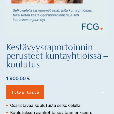
Kestävyysraportoinnin
perusteet kuntayhtiöissä –
koulutus
1 900,00
€
Tilaa tästä
Osallistavaa koulutusta selkokielellä!
Koulutuksen ajankohta sovitaan erikseen.