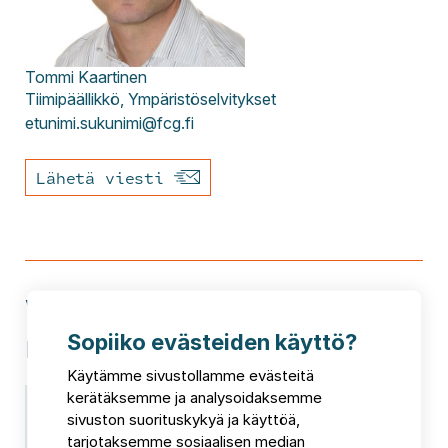
Tommi
Kaartinen
Tiimipäällikkö, Ympäristöselvitykset
etunimi.sukunimi@fcg.fi
Lähetä viesti
Voit olla kiinnostunut myös
Sopiiko evästeiden käyttö?
näistä
Käytämme sivustollamme evästeitä
kerätäksemme ja analysoidaksemme
sivuston suorituskykyä ja käyttöä,
tarjotaksemme sosiaalisen median