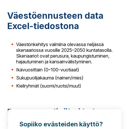
Väestöennusteen data
Excel-tiedostona
Väestönkehitys valmiina olevassa neljässä
skenaariossa vuosille 2025–2050 kuntatasolla.
Skenaariot ovat perusura, kaupungistuminen,
hajautuminen ja kansainvälistyminen.
Ikävuosittain (0–100-vuotiaat)
Sukupuolijakauma (nainen/mies)
Kieliryhmät (suomi/ruotsi/muut)
Perusuran lisäksi kolme
muuta skenaariota
Sopiiko evästeiden käyttö?