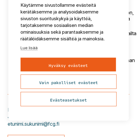
Käytämme sivustollamme evästeitä
kerätäksemme ja analysoidaksemme
Korkean maahanmuuton skenaariossa
oletus on,
sivuston suorituskykyä ja käyttöä,
että maahanmuuton taso säilyy korkeana ja kasvaa
hieman viime vuosien tasosta.
tarjotaksemme sosiaalisen median
ominaisuuksia sekä parantaaksemme ja
Vähäisen maahanmuuton skenaariossa
ulkomailta
räätälöidäksemme sisältöä ja mainoksia.
saatujen muuttovoittojen määrän
oletetaan
laskevan.
Lue lisää
Hyvin vähäisen maahanmuuton skenaariossa
ulkomailta saatujen muuttovoittojen määrän oletetaan
Hyväksy evästeet
laskevan merkittävästi.
Vain pakolliset evästeet
Evästeasetukset
Rasmus
Aro
Johtava asiantuntija
etunimi.sukunimi@fcg.fi