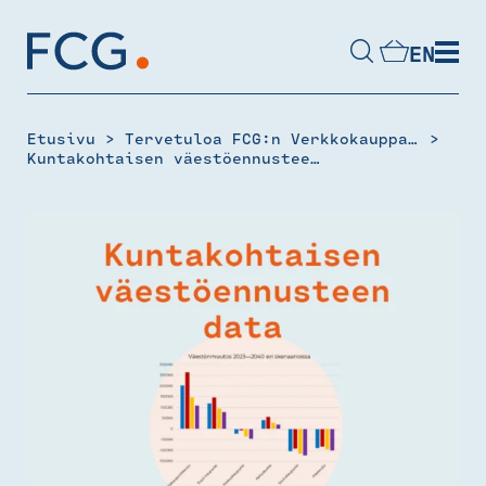
Skip
to
EN
content
Hae
sivustolta
>
>
Etusivu
Tervetuloa FCG:n Verkkokauppaan
Kuntakohtaisen väestöennusteen data