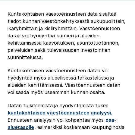
Kuntakohtaisen väestöennusteen data sisältää
tiedot kunnan väestönkehityksestä sukupuolittain,
ikäryhmittäin ja kieliryhmittäin. Väestöennusteen
dataa voi hyödyntää kuntien ja alueiden
kehittämisessä kaavoituksen, asuntotuotannon,
palveluiden sekä tulevaisuuden investointien
suunnittelussa.
Kuntakohtaisen väestöennusteen dataa voi
hyödyntää myös alueellisessa tarkastelussa ja
alueiden kehittämisessä. Väestöennusteen datan
voi saada myös useamman kunnan osalta.
Datan tulkitsemista ja hyödyntämistä tukee
kuntakohtaisen väestöennusteen analyysi.
Ennusteen analyysin voi kohdentaa myös
osa-
aluetasolle
, esimerkiksi koskemaan kaupunginosia.