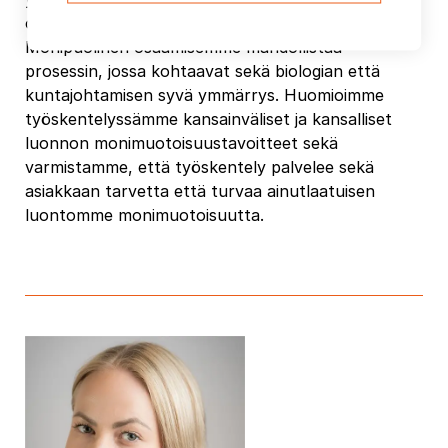
ohjelma- ja strategiatöiden konsultoinnissa.
Monipuolinen osaamisemme mahdollistaa
prosessin, jossa kohtaavat sekä biologian että
kuntajohtamisen syvä ymmärrys. Huomioimme
työskentelyssämme kansainväliset ja kansalliset
luonnon monimuotoisuustavoitteet sekä
varmistamme, että työskentely palvelee sekä
asiakkaan tarvetta että turvaa ainutlaatuisen
luontomme monimuotoisuutta.