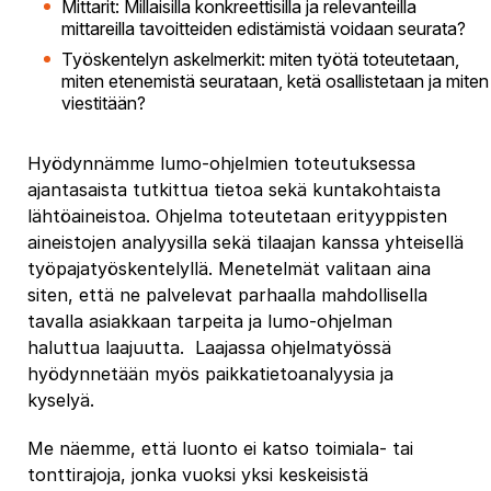
Mittarit: Millaisilla konkreettisilla ja relevanteilla
mittareilla tavoitteiden edistämistä voidaan seurata?
Työskentelyn askelmerkit: miten työtä toteutetaan,
miten etenemistä seurataan, ketä osallistetaan ja miten
viestitään?
Hyödynnämme lumo-ohjelmien toteutuksessa
ajantasaista tutkittua tietoa sekä kuntakohtaista
lähtöaineistoa. Ohjelma toteutetaan erityyppisten
aineistojen analyysilla sekä tilaajan kanssa yhteisellä
työpajatyöskentelyllä. Menetelmät valitaan aina
siten, että ne palvelevat parhaalla mahdollisella
tavalla asiakkaan tarpeita ja lumo-ohjelman
haluttua laajuutta. Laajassa ohjelmatyössä
hyödynnetään myös paikkatietoanalyysia ja
kyselyä.
Me näemme, että luonto ei katso toimiala- tai
tonttirajoja, jonka vuoksi yksi keskeisistä