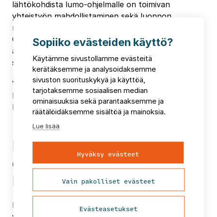
lähtökohdista lumo-ohjelmalle on toimivan
yhteistyön mahdollistaminen sekä luonnon
monimotoisuusosaamisen vahvistaminen.
Osallistamme lumo-ohjelman laadinnassa niin
Sopiiko evästeiden käyttö?
asukkaita, elinkeinonharjoittajia kuin muita
Käytämme sivustollamme evästeitä
sidosryhmiä.
kerätäksemme ja analysoidaksemme
sivuston suorituskykyä ja käyttöä,
Valmis lumo-ohjelma on selkeä ja visuaalisesti
tarjotaksemme sosiaalisen median
hiottu dokumentti, joka palvelee aidosti tilaajan
ominaisuuksia sekä parantaaksemme ja
lumo-työn toimeenpanoa.
räätälöidäksemme sisältöä ja mainoksia.
Lue lisää
Monipuolinen
Hyväksy evästeet
osaajajoukkomme tukee
lumo-ohjelman laadintaa
Vain pakolliset evästeet
FCG on Suomen johtavia toimijoita
Evästeasetukset
ympäristökonsultoinnissa sekä julkishallinnon