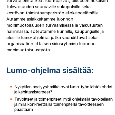
turvata elintärkeät luontoarvot, oikeudenmukaisen
tulevaisuuden seuraaville sukupolville sekä
kestävän toimintaympäristön elinkeinoelämälle.
Autamme asiakkaitamme luonnon
monimuotoisuuden turvaamisessa ja vaikutusten
hallinnassa. Toteutamme kunnille, kaupungeille ja
alueille lumo-ohjelmia, jotka vauhdittavat sekä
organisaation että sen sidosryhmien luonnon
monimuotoisuustyötä.
Lumo-ohjelma sisältää:
Nykytilan analyysi: mitkä ovat lumo-työn lähtökohdat
ja kehittämistarpeet?
Tavoitteet ja toimenpiteet: mitä ohjelmalla tavoitellaan
ja millä konkreettisilla toimenpiteillä tavoitteeseen
päästään?