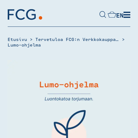
Skip
to
EN
content
Hae
sivustolta
>
>
Etusivu
Tervetuloa FCG:n Verkkokauppaan
Lumo-ohjelma