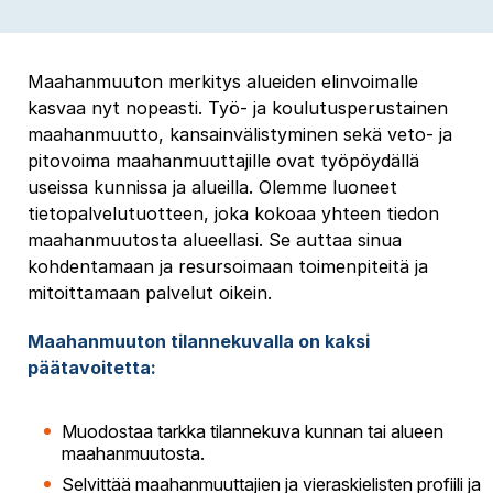
Maahanmuuton merkitys alueiden elinvoimalle
kasvaa nyt nopeasti. Työ- ja koulutusperustainen
maahanmuutto, kansainvälistyminen sekä veto- ja
pitovoima maahanmuuttajille ovat työpöydällä
useissa kunnissa ja alueilla. Olemme luoneet
tietopalvelutuotteen, joka kokoaa yhteen tiedon
maahanmuutosta alueellasi. Se auttaa sinua
kohdentamaan ja resursoimaan toimenpiteitä ja
mitoittamaan palvelut oikein.
Maahanmuuton tilannekuvalla on kaksi
päätavoitetta:
Muodostaa tarkka tilannekuva kunnan tai alueen
maahanmuutosta.
Selvittää maahanmuuttajien ja vieraskielisten profiili ja