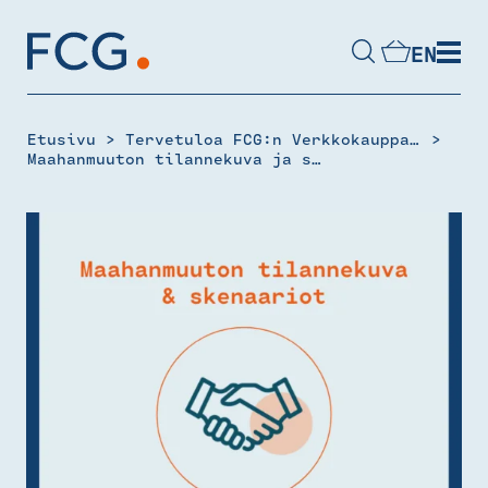
Skip
to
EN
content
Hae
sivustolta
>
>
Etusivu
Tervetuloa FCG:n Verkkokauppaan
Maahanmuuton tilannekuva ja skenaariot