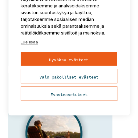
kerätäksemme ja analysoidaksemme
sivuston suorituskykyä ja käyttöä,
EVP-indeksi
tarjotaksemme sosiaalisen median
ominaisuuksia sekä parantaaksemme ja
1 900,00 €
räätälöidäksemme sisältöä ja mainoksia.
Lue lisää
Tutustu ja tilaa
Hyväksy evästeet
Vain pakolliset evästeet
Evästeasetukset