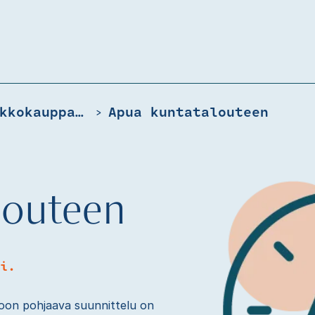
Tervetuloa FCG:n Verkkokauppaan
Apua kuntatalouteen
>
louteen
i.
toon pohjaava suunnittelu on