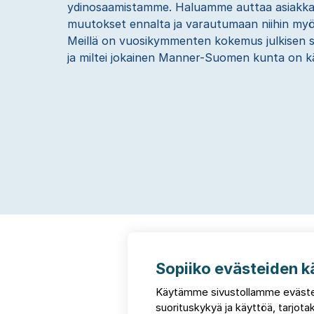
ydinosaamistamme. Haluamme auttaa asiakk
muutokset ennalta ja varautumaan niihin my
Meillä on vuosikymmenten kokemus julkisen se
ja miltei jokainen Manner-Suomen kunta on k
Sopiiko evästeiden k
Käytämme sivustollamme eväste
suorituskykyä ja käyttöä, tarjo