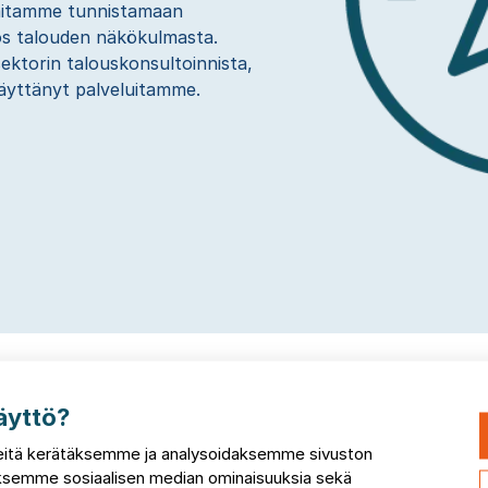
aitamme tunnistamaan
ös talouden näkökulmasta.
ktorin talouskonsultoinnista,
äyttänyt palveluitamme.
äyttö?
itä kerätäksemme ja analysoidaksemme sivuston
taksemme sosiaalisen median ominaisuuksia sekä