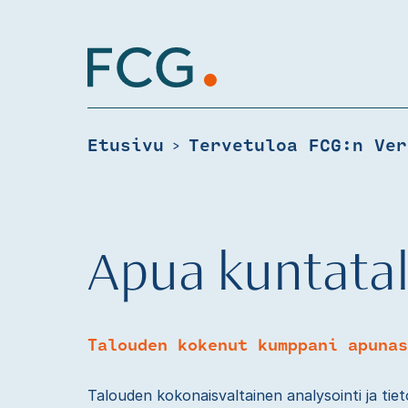
Skip
to
content
Hae
sivustolta
Etusivu
>
Apua kuntata
Talouden kokenut kumppani apunas
Talouden kokonaisvaltainen analysointi ja tie