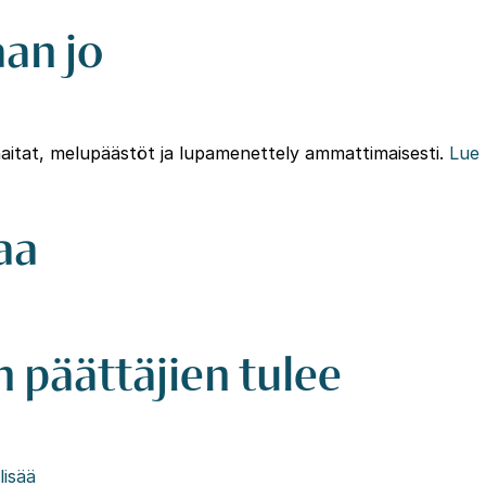
an jo
haitat, melupäästöt ja lupamenettely ammattimaisesti.
Lue
aa
 päättäjien tulee
lisää