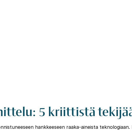
telu: 5 kriittistä tekijä
ää onnistuneeseen hankkeeseen raaka-aineista teknologiaan.