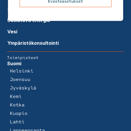
Evästeasetukset
Sosiaali- ja terveyspalvelut
Uusiutuva energia
Vesi
Ympäristökonsultointi
Toimipisteet
Suomi
Helsinki
Joensuu
Jyväskylä
Kemi
Kotka
Kuopio
Lahti
Lappeenranta