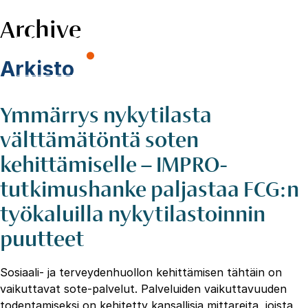
Archive
Skip
to
EN
content
Hae
Arkisto
sivustolta
Ymmärrys nykytilasta
välttämätöntä soten
kehittämiselle – IMPRO-
tutkimushanke paljastaa FCG:n
työkaluilla nykytilastoinnin
puutteet
Sosiaali- ja terveydenhuollon kehittämisen tähtäin on
vaikuttavat sote-palvelut. Palveluiden vaikuttavuuden
todentamiseksi on kehitetty kansallisia mittareita, joista