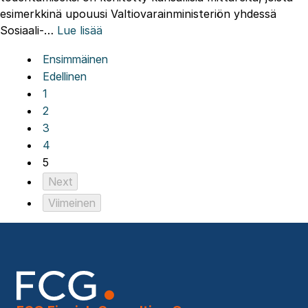
esimerkkinä upouusi Valtiovarainministeriön yhdessä
Sosiaali-…
Lue lisää
Ensimmäinen
Edellinen
1
2
3
4
5
Next
Viimeinen