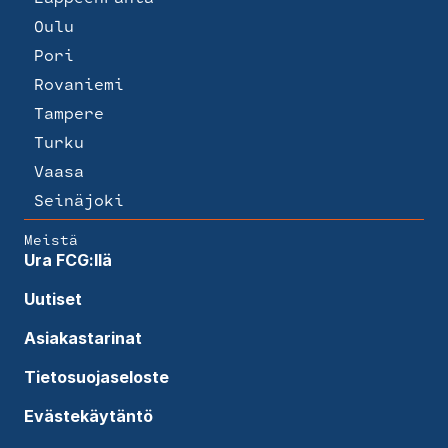
Oulu
Pori
Rovaniemi
Tampere
Turku
Vaasa
Seinäjoki
Meistä
Ura FCG:llä
Uutiset
Asiakastarinat
Tietosuojaseloste
Evästekäytäntö