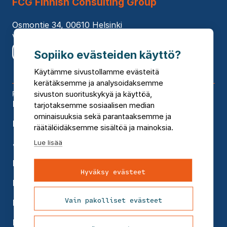
FCG Finnish Consulting Group
Osmontie 34, 00610 Helsinki
Vaihde 010 4090
Sopiiko evästeiden käyttö?
Käytämme sivustollamme evästeitä
kerätäksemme ja analysoidaksemme
Palvelumme
sivuston suorituskykyä ja käyttöä,
Elinkeinot ja aluekehitys
tarjotaksemme sosiaalisen median
ominaisuuksia sekä parantaaksemme ja
Infra
räätälöidäksemme sisältöä ja mainoksia.
Lue lisää
Johtaminen
Kaupunkisuunnittelu
Hyväksy evästeet
Kiinteistöjohtaminen
Vain pakolliset evästeet
Koulutukset
Rakennusten suunnittelu