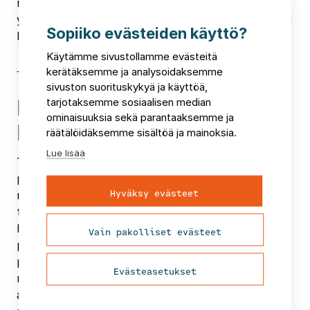
minkä myötä kirjaamisen merkitystä ei aina ole
ymmärretty eikä siihen siksi ole kiinnitetty riittävästi
Sopiiko evästeiden käyttö?
huomiota.
Käytämme sivustollamme evästeitä
Tilastointi on sote-
kerätäksemme ja analysoidaksemme
sivuston suorituskykyä ja käyttöä,
palveluiden kehittämisen
tarjotaksemme sosiaalisen median
ominaisuuksia sekä parantaaksemme ja
pohja
räätälöidäksemme sisältöä ja mainoksia.
Lue lisää
Tilastoinnin puutteita auttaa korjaamaan jo se, että
puutteet tehdään näkyviksi ja luodaan ymmärrys,
Hyväksy evästeet
miten puutteellinen tieto vääristää kuvaa
toiminnasta. Tämän olemme havainneet useissa
hankkeissamme, joissa asiakastietoa on käytetty
Vain pakolliset evästeet
palvelujen kehittämisen perustana. Tilastointia
päivittäisessä työssään tekevä henkilökunta kaipaa
Evästeasetukset
myös laadukasta tietoa omasta työstään:
asiakaskunnasta, tuottamistaan palveluista ja