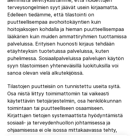
aiemmista selvityksistämme, että hoidettujen
terveysongelmien syyt jäävät usein kirjaamatta.
Edelleen tiedämme, että tilastointi on
puutteellisempaa avohoitokäyntien kuin
hoitojaksojen kohdalla ja hieman puutteellisempaa
lääkärien kuin muiden ammattiryhmien tuottamissa
palveluissa. Erityisen huonosti kirjaus tehdään
etäyhteyksin tuotetuissa palveluissa, kuten
puhelimessa. Sosiaalipalveluissa palvelujen käytön
syyn tilastoimisen yhteneväisillä luokituksilla voi
sanoa olevan vielä alkutekijöissä.
Tilastojen puutteisiin on tunnistettu useita syitä.
Osa niistä liittyy toimimattomiin tai vaikeasti
käytettäviin tietojärjestelmiin, osa henkilökunnan
toimintaan tai puutteelliseen osaamiseen.
Kirjattujen tietojen systemaattista hyödyntämistä
sosiaali- ja terveydenhuollon johtamisessa ja
ohjaamisessa ei ole isossa mittakaavassa tehty,