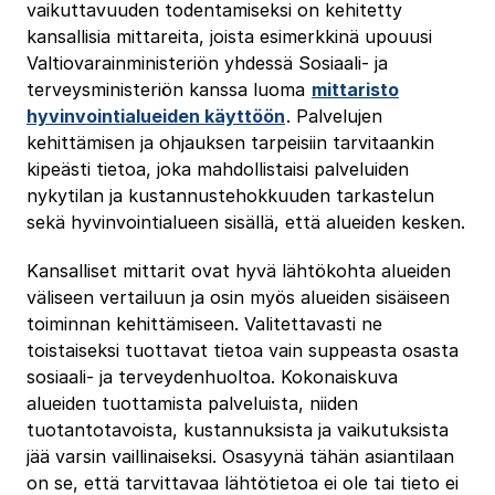
vaikuttavuuden todentamiseksi on kehitetty
kansallisia mittareita, joista esimerkkinä upouusi
Valtiovarainministeriön yhdessä Sosiaali- ja
terveysministeriön kanssa luoma
mittaristo
hyvinvointialueiden käyttöön
. Palvelujen
kehittämisen ja ohjauksen tarpeisiin tarvitaankin
kipeästi tietoa, joka mahdollistaisi palveluiden
nykytilan ja kustannustehokkuuden tarkastelun
sekä hyvinvointialueen sisällä, että alueiden kesken.
Kansalliset mittarit ovat hyvä lähtökohta alueiden
väliseen vertailuun ja osin myös alueiden sisäiseen
toiminnan kehittämiseen. Valitettavasti ne
toistaiseksi tuottavat tietoa vain suppeasta osasta
sosiaali- ja terveydenhuoltoa. Kokonaiskuva
alueiden tuottamista palveluista, niiden
tuotantotavoista, kustannuksista ja vaikutuksista
jää varsin vaillinaiseksi. Osasyynä tähän asiantilaan
on se, että tarvittavaa lähtötietoa ei ole tai tieto ei