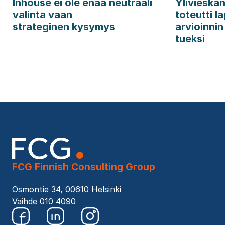
Inhouse ei ole enää neutraali
Ylivieska
valinta vaan
toteutti l
strateginen kysymys
arvioinni
tueksi
FCG Finnish Consulting Group
Osmontie 34, 00610 Helsinki
Vaihde 010 4090