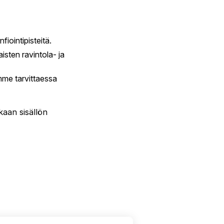
iointipisteitä.
sten ravintola- ja
mme tarvittaessa
kaan sisällön