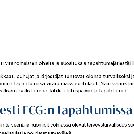
viranomaisten ohjeita ja suosituksia tapahtumajärjestäjil
kaat, puhujat ja järjestäjät tuntevat olonsa turvalliseksi
ssämme tapahtumissa viranomaissuositukset. Näin varmistam
llisen osallistumisen lähikoulutuspäiviin ja tapahtumiin.
sesti FCG:n tapahtumissa
ain terveenä ja huomioit voimassa olevat terveysturvallisuus su
allistujat ja noudatat turvavälejä.