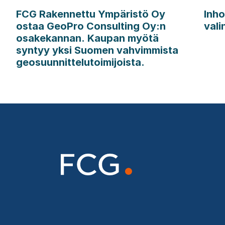
FCG Rakennettu Ympäristö Oy
Inho
ostaa GeoPro Consulting Oy:n
vali
osakekannan. Kaupan myötä
syntyy yksi Suomen vahvimmista
geosuunnittelutoimijoista.