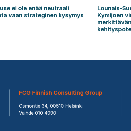
use ei ole enää neutraali
Lounais-Su
nta vaan strateginen kysymys
Kymijoen vir
merkittävän
kehityspote
FCG Finnish Consulting Group
Osmontie 34, 00610 Helsinki
Vaihde 010 4090