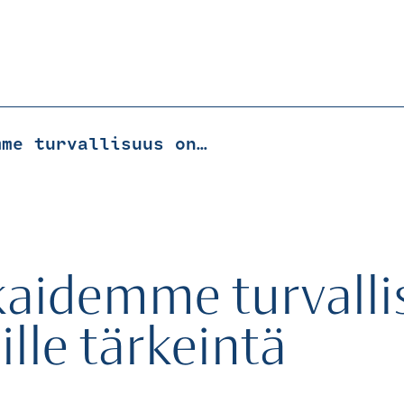
Asiakkaidemme turvallisuus on meille tärkeintä
kaidemme turvalli
lle tärkeintä