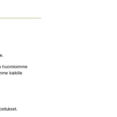
le.
 ja huomioimme
me kaikille
ositukset.