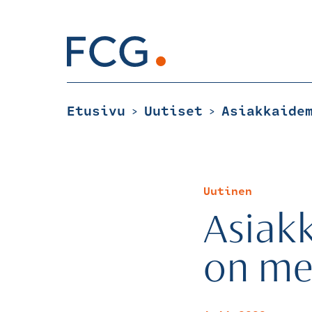
Skip
to
content
Hae
sivustolta
Etusivu
Uutiset
>
>
Uutinen
Asiak
on mei