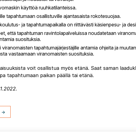
omaskin käyttöä ruuhkatilanteissa.
lle tapahtumaan osallistuville ajantasaista rokotesuojaa.
ulutus- ja tapahtumapaikalla on riittävästi käsienpesu- ja desinf
t, että tapahtuman ravintolapalveluissa noudatetaan viranomai
antamia suosituksia.
viranomaisten tapahtumajärjestäjille antamia ohjeita ja muuta
sta vastaamaan viranomaisten suosituksia.
aisuuksista voit osallistua myös etänä. Saat saman laaduk
itpa tapahtumaan paikan päällä tai etänä.
.11.2022.