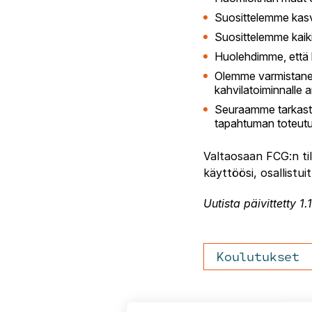
Suosittelemme kasv
Suosittelemme kaiki
Huolehdimme, että ko
Olemme varmistanee
kahvilatoiminnalle 
Seuraamme tarkasti 
tapahtuman toteutu
Valtaosaan FCG:n til
käyttöösi, osallistu
Uutista päivittetty 1
Koulutukset