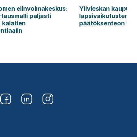
omen elinvoimakeskus:
Ylivieskan kaupunki
tausmalli paljasti
lapsivaikutusten ar
 kalatien
päätöksenteon tue
ntiaalin