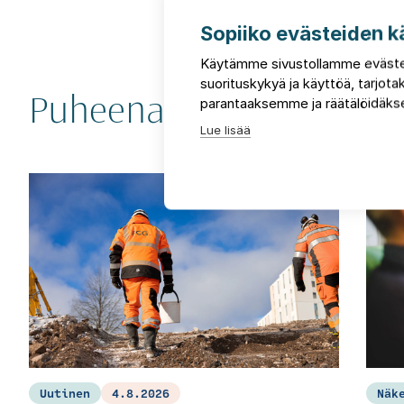
Sopiiko evästeiden k
Käytämme sivustollamme eväste
suorituskykyä ja käyttöä, tarjo
parantaaksemme ja räätälöidäkse
Puheenaiheita ja uutisia
Lue lisää
Uutinen
4.8.2026
Näk