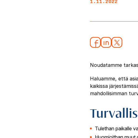
1.11.2022
Noudatamme tarkasti 
Haluamme, että asiak
kaikissa järjestämi
mahdollisimman turva
Turvalli
Tulethan paikalle v
Huomioithan muut os