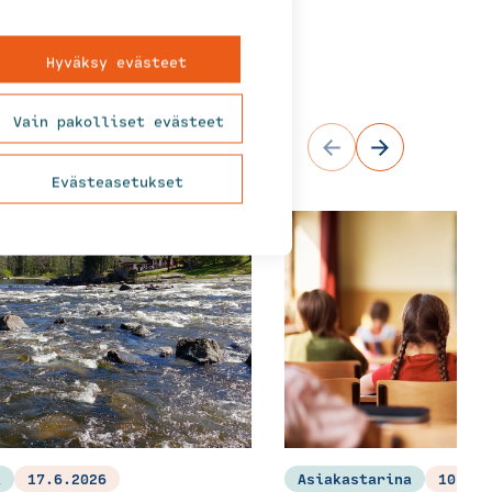
Hyväksy evästeet
Vain pakolliset evästeet
Evästeasetukset
a
17.6.2026
Asiakastarina
10.6.2