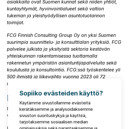
asiakkaita ovat Suomen kunnat sekä niiden yhtiöt,
kuntayhtymät, hyvinvointialueet sekä valtion
tukeman ja yleishyödyllisen asuntotuotannon
toimijat.
FCG Finnish Consulting Group Oy on yksi Suomen
suurimpia suunnittelu- ja konsulttialan yrityksiä. FCG
palvelee julkista ja yksityistä sektoria kestävän
yhteiskunnan rakentamisessa tuottamalla
rakennetun ympäristön asiantuntijapalveluita sekä
koulutusta ja konsultointia. FCG:ssä työskentelee yli
500 ihmistä ja liikevaihto vuonna 2023 oli 72
miljoonaa euroa.
Sopiiko evästeiden käyttö?
Lisätiedot:
Käytämme sivustollamme evästeitä
FCG Finnish Consulting Group Oy:
Sami Miettinen
,
kerätäksemme ja analysoidaksemme
varatoimitusjohtaja, puh. +358 44 430 9881
sivuston suorituskykyä ja käyttöä,
tarjotaksemme sosiaalisen median
Kuntarahoitus:
Aku Dunderfelt
, johtaja,
ominaisuuksia sekä parantaaksemme ja