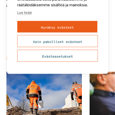
räätälöidäksemme sisältöä ja mainoksia.
asiakasratkaisut, puh. +358 50 3363914
Lue lisää
Hyväksy evästeet
Vain pakolliset evästeet
Puheenaiheita ja uutisia
Evästeasetukset