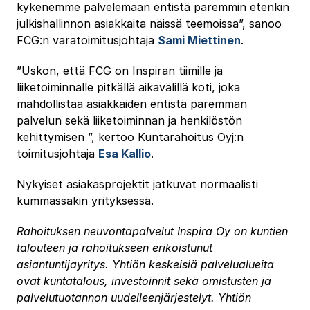
kykenemme palvelemaan entistä paremmin etenkin
julkishallinnon asiakkaita näissä teemoissa”, sanoo
FCG:n varatoimitusjohtaja
Sami Miettinen
.
”Uskon, että FCG on Inspiran tiimille ja
liiketoiminnalle pitkällä aikavälillä koti, joka
mahdollistaa asiakkaiden entistä paremman
palvelun sekä liiketoiminnan ja henkilöstön
kehittymisen ”, kertoo Kuntarahoitus Oyj:n
toimitusjohtaja
Esa Kallio
.
Nykyiset asiakasprojektit jatkuvat normaalisti
kummassakin yrityksessä.
Rahoituksen neuvontapalvelut Inspira Oy on kuntien
talouteen ja rahoitukseen erikoistunut
asiantuntijayritys. Yhtiön keskeisiä palvelualueita
ovat kuntatalous, investoinnit sekä omistusten ja
palvelutuotannon uudelleenjärjestelyt. Yhtiön