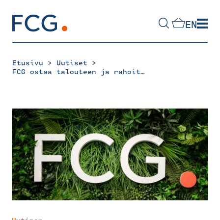
Skip
to
EN
content
Hae
sivustolta
>
>
Etusivu
Uutiset
FCG ostaa talouteen ja rahoitukseen erikoistuneen Inspiran