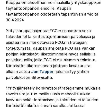
Kauppa on ehdollinen normaaleille yrityskauppojen
täytäntöönpanon ehdoille. Kaupan
täytäntöönpanon odotetaan tapahtuvan arviolta
30.4.2024.
Yrityskauppa laajentaa FCG:n osaamista sekä
talouden että kiinteistöjohtamisen palveluissa ja
edistää näin merkittävästi FCG:n strategian
toteutumista. Kaupan ansiosta FCG saa vankan
pohjan Kiinteistöt-liiketoiminnalle myös sellaisilla
palvelualueilla, joilla FCG ei ole aiemmin toiminut.
Kiinteistöt-liiketoiminnan johtoon kesäkuusta
alkaen astuu
Jan Tapper
, joka siirtyy yhtiön
palvelukseen Sitowiselta.
”Yritysjärjestely konkretisoi strategiamme mukaisia
tavoitteita ja tuo meille uusia mahdollisuuksia
kasvuun sekä Johtamisen ja talouden että uuden
Kiinteistöt-liiketoiminnan saralla. Jatkossa