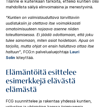
Tilanne ei kuitenkaan tarkoita, etteikö kuntien olisi
mahdollista säilyä elinvoimaisina ja menestyvinä.
“Kuntien on valmistauduttava tarvittaviin
uudistuksiin ja otettava itse voimakkaasti
omatoimisuuteen nojaava asenne niiden
toteuttamisessa. Ei jäädä odottamaan, että joku
tulee sanomaan, miten asiat hoidetaan. Apua on
tarjolla, mutta ohjat on ensin haluttava ottaa itse
haltuun”
, FCG:n palvelualuejohtaja
Lauri
Solin
kiteyttää.
Elämäntöitä esittelee
esimerkkejä elävästä
elämästä
FCG suunnittelee ja rakentaa yhdessä kuntien,
yritysten ja yhteisöjen kanssa toimivampia