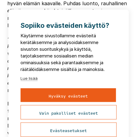
hyvän elämän kaavalle. Puhdas luonto, rauhallinen
elämänmeno sekä yhteisöllisyys ovat vain
muutamia kuntien valttikorteista, joilla ne
Sopiiko evästeiden käyttö?
houkuttelevat asukkaita, yrityksiä ja matkailijoita.
Käytämme sivustollamme evästeitä
“Elämme maailmassa, johon muun muassa
kerätäksemme ja analysoidaksemme
kaupungistuminen, digitalisaatio ja ilmastonmuutos
sivuston suorituskykyä ja käyttöä,
vaikuttavat jatkuvasti. Elämäntöitä-
tarjotaksemme sosiaalisen median
dokumenttisarjassa etsitään vastauksia näihin
ominaisuuksia sekä parantaaksemme ja
muuttuvan maailman haasteisiin sekä hyvän elämän
räätälöidäksemme sisältöä ja mainoksia.
kaavaa, jolla luodaan asukkaille tasapainoinen
Lue lisää
elinympäristö”
, summaa FCG:n
markkinointijohtaja
Laura Rundgren
.
Hyväksy evästeet
FCG:n Elämäntöitä-dokumenttisarja suunniteltiin ja
toteutettiin yhteistyössä
Vain pakolliset evästeet
markkinointitoimisto
Grundlagen
kanssa.
Dokumenttien tuotannosta vastasi digitaalisen
Evästeasetukset
videomarkkinoinnin toimisto
Videolle
.