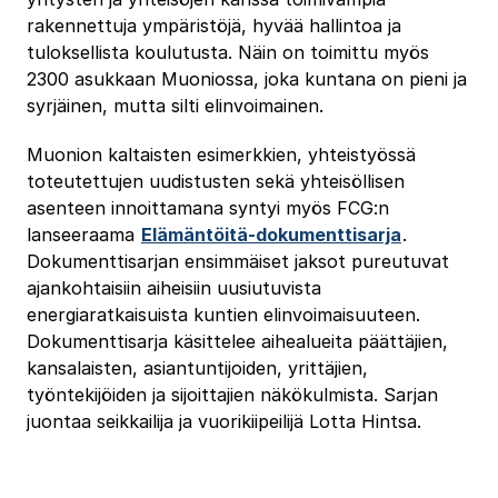
rakennettuja ympäristöjä, hyvää hallintoa ja
tuloksellista koulutusta. Näin on toimittu myös
2300 asukkaan Muoniossa, joka kuntana on pieni ja
syrjäinen, mutta silti elinvoimainen.
Muonion kaltaisten esimerkkien, yhteistyössä
toteutettujen uudistusten sekä yhteisöllisen
asenteen innoittamana syntyi myös FCG:n
lanseeraama
Elämäntöitä-dokumenttisarja
.
Dokumenttisarjan ensimmäiset jaksot pureutuvat
ajankohtaisiin aiheisiin uusiutuvista
energiaratkaisuista kuntien elinvoimaisuuteen.
Dokumenttisarja käsittelee aihealueita päättäjien,
kansalaisten, asiantuntijoiden, yrittäjien,
työntekijöiden ja sijoittajien näkökulmista. Sarjan
juontaa seikkailija ja vuorikiipeilijä Lotta Hintsa.