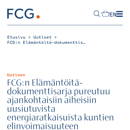
Skip
to
EN
content
Hae
sivustolta
>
>
Etusivu
Uutiset
FCG:n Elämäntöitä-dokumenttisarja pureutuu ajankohtaisiin aiheisiin uusiutuvista energiaratkaisuista kuntien elinvoimaisuuteen
Uutinen
FCG:n Elämäntöitä-
dokumenttisarja pureutuu
ajankohtaisiin aiheisiin
uusiutuvista
energiaratkaisuista kuntien
elinvoimaisuuteen