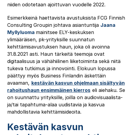
niiden odotetaan ajoittuvan vuodelle 2022.
Esimerkkeinä haettavista avustuksista FCG Finnish
Consulting Groupin johtava asiantuntija
Jaana
Myllyluoma
mainitsee ELY-keskuksen
ylimääräisen, pk-yrityksille suunnatun
kehittämisavustuksen haun, joka oli avoinna
31.8.2021 asti. Haun tärkeitä teemoja ovat
digitaalisuus ja vähähiilinen liiketoiminta sekä niitä
tukeva tutkimus ja innovointi. Elokuun lopussa
päättyy myös Business Finlandin äskettäin
avaaman,
kestävän kasvun ohjelmaan sisältyvän
rahoitushaun ensimmäinen kierros
eli aiehaku. Se
on suunnattu yrityksille, joilla on audiovisuaalista-
ja/tai tapahtuma-alaa uudistavia ja kasvua
mahdollistavia kehittämisideoita.
Kestävän kasvun