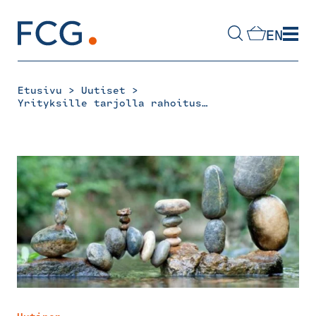
Skip
to
EN
content
Hae
sivustolta
>
>
Etusivu
Uutiset
Yrityksille tarjolla rahoitusta kestävään kasvuun