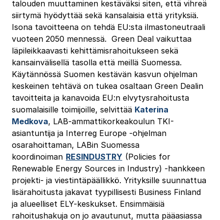
talouden muuttaminen kestäväksi siten, että vihreä
siirtymä hyödyttää sekä kansalaisia että yrityksiä.
Isona tavoitteena on tehdä EU:sta ilmastoneutraali
vuoteen 2050 mennessä. Green Deal vaikuttaa
läpileikkaavasti kehittämisrahoitukseen sekä
kansainvälisellä tasolla että meillä Suomessa.
Käytännössä Suomen kestävän kasvun ohjelman
keskeinen tehtävä on tukea osaltaan Green Dealin
tavoitteita ja kanavoida EU:n elvytysrahoitusta
suomalaisille toimijoille, selvittää
Katerina
Medkova
, LAB-ammattikorkeakoulun TKI-
asiantuntija ja Interreg Europe -ohjelman
osarahoittaman, LABin Suomessa
koordinoiman
RESINDUSTRY
(Policies for
Renewable Energy Sources in Industry) -hankkeen
projekti- ja viestintäpäällikkö. Yrityksille suunnattua
lisärahoitusta jakavat tyypillisesti Business Finland
ja alueelliset ELY-keskukset. Ensimmäisiä
rahoitushakuja on jo avautunut, mutta pääasiassa