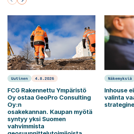
Uutinen
4.8.2026
Näkemyksiä
FCG Rakennettu Ympäristö
Inhouse ei
Oy ostaa GeoPro Consulting
valinta va
Oy:n
strategin
osakekannan. Kaupan myötä
syntyy yksi Suomen
vahvimmista
geosuunnittelutoimijoista.