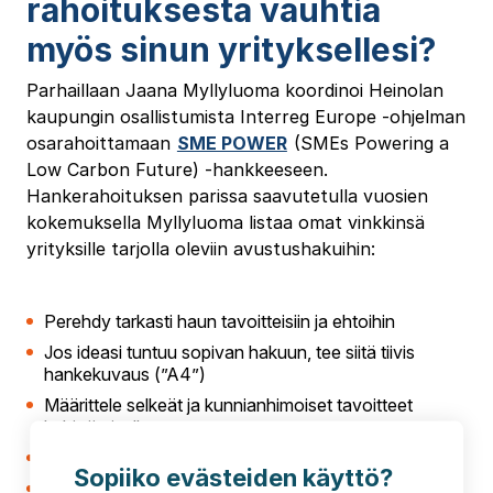
rahoituksesta vauhtia
myös sinun yrityksellesi?
Parhaillaan Jaana Myllyluoma koordinoi Heinolan
kaupungin osallistumista Interreg Europe -ohjelman
osarahoittamaan
SME POWER
(SMEs Powering a
Low Carbon Future) -hankkeeseen.
Hankerahoituksen parissa saavutetulla vuosien
kokemuksella Myllyluoma listaa omat vinkkinsä
yrityksille tarjolla oleviin avustushakuihin:
Perehdy tarkasti haun tavoitteisiin ja ehtoihin
Jos ideasi tuntuu sopivan hakuun, tee siitä tiivis
hankekuvaus (”A4”)
Määrittele selkeät ja kunnianhimoiset tavoitteet
kehittämiselle
Esittele ideaa jo alkuvaiheessa rahoittajalle
Sopiiko evästeiden käyttö?
Jos idea saa myönteisen vastaanoton, aloita vasta