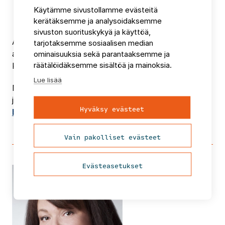
sen jälkeen varsinaisen hankesuunnitelman ja
Käytämme sivustollamme evästeitä
rahoitushakemuksen työstäminen
kerätäksemme ja analysoidaksemme
sivuston suorituskykyä ja käyttöä,
Asiantuntija-apua on saatavilla idean jäsentelyyn
tarjotaksemme sosiaalisen median
aina hakemukseksi asti. Ota yhteyttä, niin
ominaisuuksia sekä parantaaksemme ja
räätälöidäksemme sisältöä ja mainoksia.
keskustellaan lisää!
Lue lisää
Myllyluoman ja Medkovan aiempi kirjoitus on
julkaistu LAB-ammattikorkeakoulun
LAB Focus -
Hyväksy evästeet
blogissa 6.8.2021
.
Vain pakolliset evästeet
Evästeasetukset