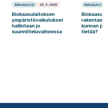
Näkemyksiä
20.5.2026
Näkemyksiä
Biokaasulaitoksen
Biokaasuve
ympäristövaikutukset
rakentamin
hallintaan jo
kunnan päät
suunnitteluvaiheessa
tietää?