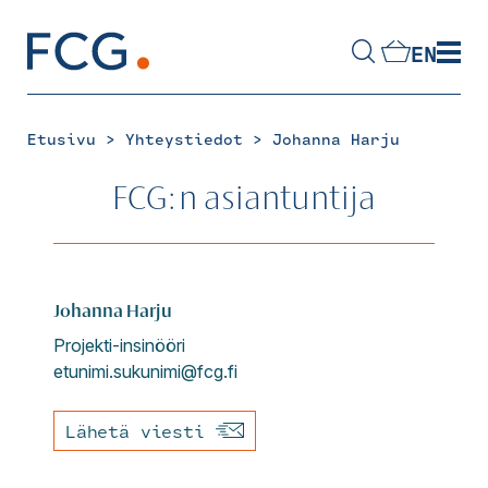
Skip
to
EN
content
Hae
sivustolta
>
>
Etusivu
Yhteystiedot
Johanna Harju
FCG:n asiantuntija
Johanna
Harju
Projekti-insinööri
etunimi.sukunimi@fcg.fi
Lähetä viesti