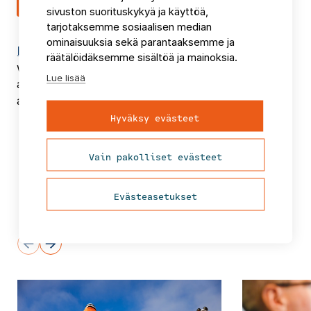
sivuston suorituskykyä ja käyttöä,
tarjotaksemme sosiaalisen median
ominaisuuksia sekä parantaaksemme ja
FCG:n virtuaaliset Aamukahvit
on maksuton
räätälöidäksemme sisältöä ja mainoksia.
webinaarisarja, jonka vaihtuvat teemat tarjoavat
Lue lisää
ajankohtaista tietoa eri toimialojen johdolle ja
asiantuntijoille.
Hyväksy evästeet
Vain pakolliset evästeet
Evästeasetukset
Puheenaiheita ja uutisia