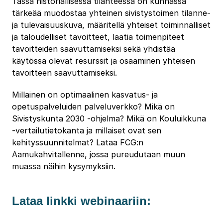
Tässä historiallisessa tilanteessa on kunnassa
tärkeää muodostaa yhteinen sivistystoimen tilanne-
ja tulevaisuuskuva, määritellä yhteiset toiminnalliset
ja taloudelliset tavoitteet, laatia toimenpiteet
tavoitteiden saavuttamiseksi sekä yhdistää
käytössä olevat resurssit ja osaaminen yhteisen
tavoitteen saavuttamiseksi.
Millainen on optimaalinen kasvatus- ja
opetuspalveluiden palveluverkko? Mikä on
Sivistyskunta 2030 -ohjelma? Mikä on Kouluikkuna
-vertailutietokanta ja millaiset ovat sen
kehityssuunnitelmat? Lataa FCG:n
Aamukahvitallenne, jossa pureudutaan muun
muassa näihin kysymyksiin.