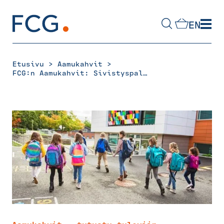
Skip
to
EN
content
Hae
sivustolta
>
>
Etusivu
Aamukahvit
FCG:n Aamukahvit: Sivistyspalvelut tulevaisuuden kunnassa