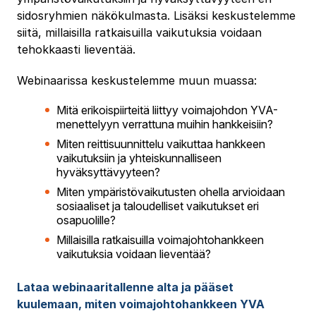
sidosryhmien näkökulmasta. Lisäksi keskustelemme
siitä, millaisilla ratkaisuilla vaikutuksia voidaan
tehokkaasti lieventää.
Webinaarissa keskustelemme muun muassa:
Mitä erikoispiirteitä liittyy voimajohdon YVA-
menettelyyn verrattuna muihin hankkeisiin?
Miten reittisuunnittelu vaikuttaa hankkeen
vaikutuksiin ja yhteiskunnalliseen
hyväksyttävyyteen?
Miten ympäristövaikutusten ohella arvioidaan
sosiaaliset ja taloudelliset vaikutukset eri
osapuolille?
Millaisilla ratkaisuilla voimajohtohankkeen
vaikutuksia voidaan lieventää?
Lataa webinaaritallenne alta ja pääset
kuulemaan, miten voimajohtohankkeen YVA