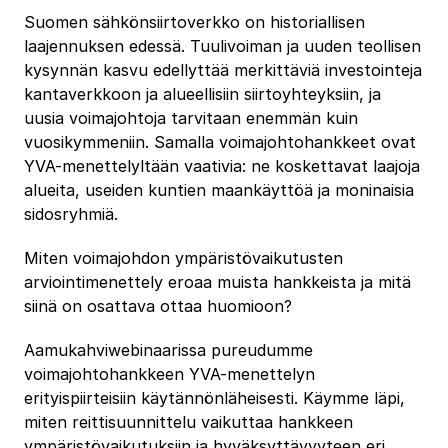
Suomen sähkönsiirtoverkko on historiallisen
laajennuksen edessä. Tuulivoiman ja uuden teollisen
kysynnän kasvu edellyttää merkittäviä investointeja
kantaverkkoon ja alueellisiin siirtoyhteyksiin, ja
uusia voimajohtoja tarvitaan enemmän kuin
vuosikymmeniin. Samalla voimajohtohankkeet ovat
YVA-menettelyltään vaativia: ne koskettavat laajoja
alueita, useiden kuntien maankäyttöä ja moninaisia
sidosryhmiä.
Miten voimajohdon ympäristövaikutusten
arviointimenettely eroaa muista hankkeista ja mitä
siinä on osattava ottaa huomioon?
Aamukahviwebinaarissa pureudumme
voimajohtohankkeen YVA-menettelyn
erityispiirteisiin käytännönläheisesti. Käymme läpi,
miten reittisuunnittelu vaikuttaa hankkeen
ympäristövaikutuksiin ja hyväksyttävyyteen eri