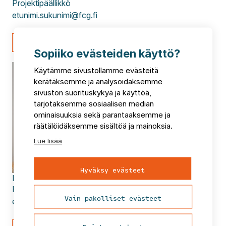
Projektipäällikkö
etunimi.sukunimi@fcg.fi
Lähetä viesti
Sopiiko evästeiden käyttö?
Käytämme sivustollamme evästeitä
kerätäksemme ja analysoidaksemme
sivuston suorituskykyä ja käyttöä,
tarjotaksemme sosiaalisen median
ominaisuuksia sekä parantaaksemme ja
räätälöidäksemme sisältöä ja mainoksia.
Lue lisää
Hyväksy evästeet
Leila
Väyrynen
Projektijohtaja
Vain pakolliset evästeet
etunimi.sukunimi@fcg.fi