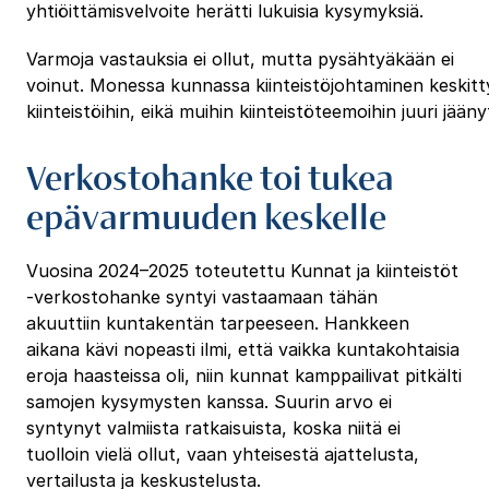
yhtiöittämisvelvoite herätti lukuisia kysymyksiä.
Varmoja vastauksia ei ollut, mutta pysähtyäkään ei
voinut. Monessa kunnassa kiinteistöjohtaminen keskitty
kiinteistöihin, eikä muihin kiinteistöteemoihin juuri jään
Verkostohanke toi tukea
epävarmuuden keskelle
Vuosina 2024–2025 toteutettu Kunnat ja kiinteistöt
-verkostohanke syntyi vastaamaan tähän
akuuttiin kuntakentän tarpeeseen. Hankkeen
aikana kävi nopeasti ilmi, että vaikka kuntakohtaisia
eroja haasteissa oli, niin kunnat kamppailivat pitkälti
samojen kysymysten kanssa. Suurin arvo ei
syntynyt valmiista ratkaisuista, koska niitä ei
tuolloin vielä ollut, vaan yhteisestä ajattelusta,
vertailusta ja keskustelusta.