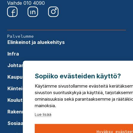
Vaihde 010 4090
Palvelumme
Elinkeinot ja aluekehitys
Infra
Johtaminen
Sopiiko evästeiden käyttö?
Kaupunkisuunnittelu
Käytämme sivustollamme evästeitä kerätäkse
Kiinteistöjohtaminen
sivuston suorituskykyä ja käyttöä, tarjotaksem
ominaisuuksia sekä parantaaksemme ja räätälöi
Koulutukset
mainoksia.
Rakennusten suunnittelu
Lue lisää
Sosiaali- ja terveyspalvelut
Hyväksy evästee