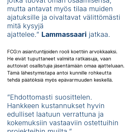
jotka tuovat oman osaamisensa,
mutta antavat myös tilaa muiden
ajatuksille ja oivaltavat välittömästi
mitä kysyjä
ajattelee.”
Lammassaari
jatkaa.
FCG:n asiantuntijoiden rooli koettiin arvokkaaksi.
He eivät tuputtaneet valmiita ratkaisuja, vaan
auttoivat osallistujia jäsentämään omaa ajatteluaan.
Tämä lähestymistapa antoi kunnille rohkeutta
tehdä päätöksiä myös epävarmuuden keskellä.
”Ehdottomasti suosittelen.
Hankkeen kustannukset hyvin
edulliset laatuun verrattuna ja
kokemuksiin vastaaviin ostettuihin
projekteihin muilta.”