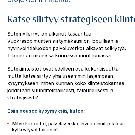
Katse siirtyy strategiseen kii
Sotemyllerrys on alkanut tasaantua.
Vuokrasopimusten siirtymäkausi on lopuillaan ja
hyvinvointialueiden palveluverkot alkavat selkiytyä.
Tilanne on monessa kunnassa muuttumassa.
Sotekiinteistöt ovat edelleen osa kokonaisuutta,
mutta katse siirtyy yhä useammin laajempaan
kysymykseen: miten kunnan koko kiinteistökantaa
johdetaan suunnitelmallisesti, taloudellisesti ja
strategisesti?
Esiin nousee kysymyksiä, kuten:
Miten kiinteistöt, palveluverkko, investoinnit ja talous
kytkeytyvät toisiinsa?