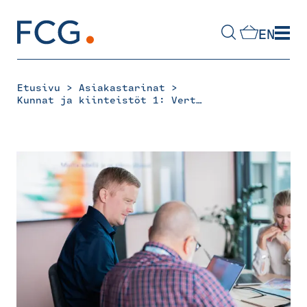
Skip
to
EN
content
Hae
sivustolta
>
>
Etusivu
Asiakastarinat
Kunnat ja kiinteistöt 1: Vertaisoppiminen vei eteenpäin sotekiinteistöjen myllerryksessä