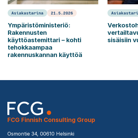
Asiakastarina
21.5.2026
Asiakastar
Ympäristöministeriö:
Verkostoh
Rakennusten
vertailtav
käyttöastemittari – kohti
sisäisiin v
tehokkaampaa
rakennuskannan käyttöä
FCG Finnish Consulting Group
Osmontie 34, 00610 Helsinki