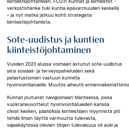
kiinteistöjohtamisen. FCG:n Kunnat ja kiinteistöt -
verkostohanke tuki kuntia epävarmuuden keskellä
– ja nyt matka jatkuu kohti strategista
kiinteistöjohtamista.
Sote-uudistus ja kuntien
kiinteistöjohtaminen
Vuoden 2023 alussa voimaan astunut sote-uudistus
siirsi sosiaali- ja terveyspalveluiden sekä
pelastustoimen vastuun kunnilta
hyvinvointialueille. Muutos aiheutti ennennäkemättömä
Kunnat joutuivat navigoimaan tilanteessa, jossa
vuokraneuvottelut hyvinvointialueiden kanssa
olivat kesken, päätöksiä kiinteistöjen myynnistä piti
tehdä ilman täyttä varmuutta tulevasta,
vajaakäytössä olevien tilojen tulevaisuus oli auki ja