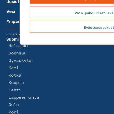
Uusiutuva energia
Vesi
Vain pakolliset evä
Ympäristökonsultointi
Evästeasetukse
Toimipisteet
Suomi
Helsinki
Joensuu
Jyväskylä
Kemi
Kotka
Kuopio
Lahti
Lappeenranta
Oulu
Pori