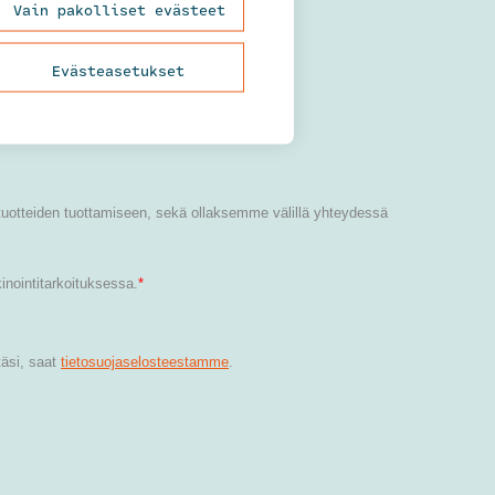
Vain pakolliset evästeet
Evästeasetukset