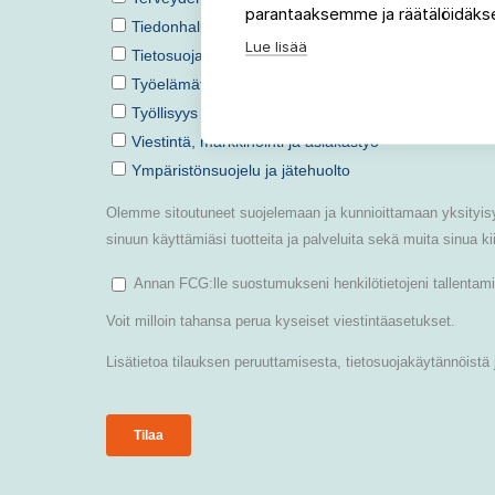
parantaaksemme ja räätälöidäkse
Lue lisää