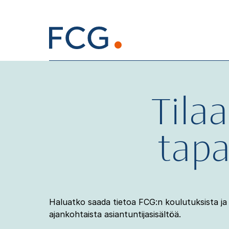
Skip
to
content
Hae
sivustolta
Tila
tapa
Haluatko saada tietoa FCG:n koulutuksista ja 
ajankohtaista asiantuntijasisältöä.