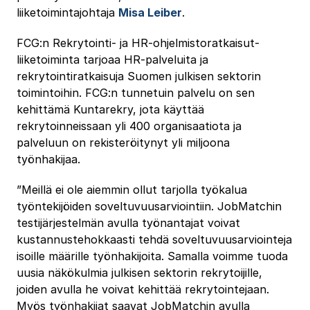
liiketoimintajohtaja
Misa Leiber
.
FCG:n Rekrytointi- ja HR-ohjelmistoratkaisut-
liiketoiminta tarjoaa HR-palveluita ja
rekrytointiratkaisuja Suomen julkisen sektorin
toimintoihin. FCG:n tunnetuin palvelu on sen
kehittämä Kuntarekry, jota käyttää
rekrytoinneissaan yli 400 organisaatiota ja
palveluun on rekisteröitynyt yli miljoona
työnhakijaa.
”Meillä ei ole aiemmin ollut tarjolla työkalua
työntekijöiden soveltuvuusarviointiin. JobMatchin
testijärjestelmän avulla työnantajat voivat
kustannustehokkaasti tehdä soveltuvuusarviointeja
isoille määrille työnhakijoita. Samalla voimme tuoda
uusia näkökulmia julkisen sektorin rekrytoijille,
joiden avulla he voivat kehittää rekrytointejaan.
Myös työnhakijat saavat JobMatchin avulla