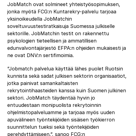
JobMatch ovat solmineet yhteistyösopimuksen,
jonka myötä FCG:n Kuntarekry-palvelu tarjoaa
yksinoikeudella JobMatchin
soveltuvuustestiratkaisuja Suomessa julkiselle
sektorille. JobMatchin testit on rakennettu
psykologien tieteellisen ja ammatillisen
edunvalvontajärjestö EFPA:n ohjeiden mukaisesti ja
ne ovat DNV:n sertifimoimia.
”Jobmatch palvelua käyttää lähes puolet Ruotsin
kunnista sekä sadat julkisen sektorin organisaatiot,
jotka painivat samankaltaisten
rekrytointihaasteiden kanssa kuin Suomen julkinen
sektori. JobMatch täydentää hyvin jo
entuudestaan monipuolista rekrytoinnin
ohjelmistopalveluamme ja tarjoaa myös uuden
apuvälineen työntekijöiden sisäisen työkierron
suunnittelun tueksi sekä työntekijöiden
perehdyttämiseen.”, sanoo FCG:n