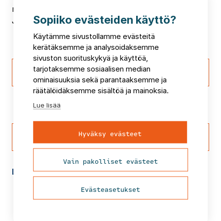
markkinalla”, sanoo kansainvälistymisestä
Sopiiko evästeiden käyttö?
JobMatchilla vastaava johtaja
Fredrik Nordén
.
Käytämme sivustollamme evästeitä
kerätäksemme ja analysoidaksemme
sivuston suorituskykyä ja käyttöä,
Lue lisää JobMatch-
tarjotaksemme sosiaalisen median
soveltuvuustestauksesta
ominaisuuksia sekä parantaaksemme ja
räätälöidäksemme sisältöä ja mainoksia.
Lue lisää
Lataa FCG:n webinaaritallenne
Hyväksy evästeet
aiheesta
Vain pakolliset evästeet
Lisätiedot:
Evästeasetukset