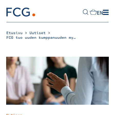
Skip
to
EN
content
Hae
sivustolta
>
>
Etusivu
Uutiset
FCG tuo uuden kumppanuuden myötä julkisen sektorin rekrytointeihin mahdollisuuden kustannustehokkaisiin soveltuvuustesteihin