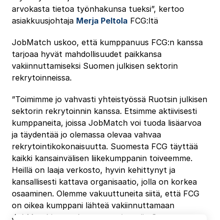
arvokasta tietoa työnhakunsa tueksi”, kertoo
asiakkuusjohtaja
Merja Peltola
FCG:ltä
JobMatch uskoo, että kumppanuus FCG:n kanssa
tarjoaa hyvät mahdollisuudet paikkansa
vakiinnuttamiseksi Suomen julkisen sektorin
rekrytoinneissa.
”Toimimme jo vahvasti yhteistyössä Ruotsin julkisen
sektorin rekrytoinnin kanssa. Etsimme aktiivisesti
kumppaneita, joissa JobMatch voi tuoda lisäarvoa
ja täydentää jo olemassa olevaa vahvaa
rekrytointikokonaisuutta. Suomesta FCG täyttää
kaikki kansainvälisen liikekumppanin toiveemme.
Heillä on laaja verkosto, hyvin kehittynyt ja
kansallisesti kattava organisaatio, jolla on korkea
osaaminen. Olemme vakuuttuneita siitä, että FCG
on oikea kumppani lähteä vakiinnuttamaan
JobMatchin soveltuvuustestit myös Suomen