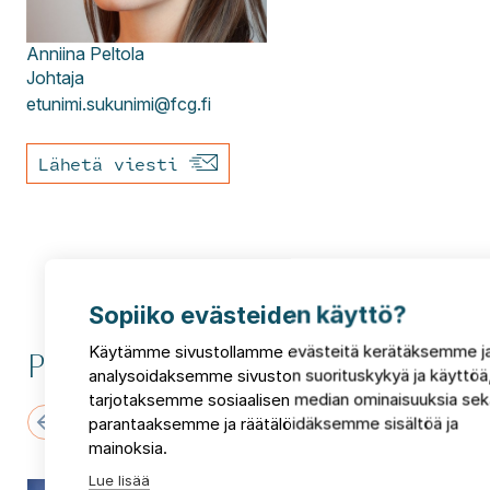
Anniina
Peltola
Johtaja
etunimi.sukunimi@fcg.fi
Lähetä viesti
Sopiiko evästeiden käyttö?
Käytämme sivustollamme evästeitä kerätäksemme j
Puheenaiheita ja uutisia
analysoidaksemme sivuston suorituskykyä ja käyttöä
tarjotaksemme sosiaalisen median ominaisuuksia sek
parantaaksemme ja räätälöidäksemme sisältöä ja
mainoksia.
Lue lisää