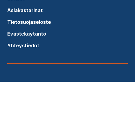
Asiakastarinat
Tietosuojaseloste
Evästekäytäntö
Yhteystiedot
Lähetä viesti asiantuntijallemme
Etunimi
*