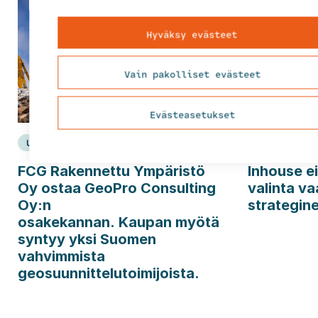
Hyväksy evästeet
Vain pakolliset evästeet
Evästeasetukset
Uutinen
4.8.2026
Näkemyksiä
FCG Rakennettu Ympäristö
Inhouse ei
Oy ostaa GeoPro Consulting
valinta va
Oy:n
strategin
osakekannan. Kaupan myötä
syntyy yksi Suomen
vahvimmista
geosuunnittelutoimijoista.