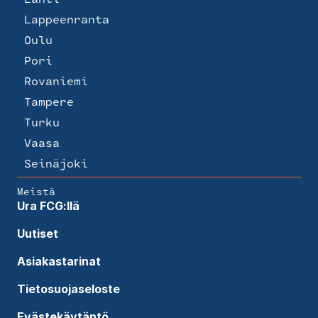
Lappeenranta
Oulu
Pori
Rovaniemi
Tampere
Turku
Vaasa
Seinäjoki
Meistä
Ura FCG:llä
Uutiset
Asiakastarinat
Tietosuojaseloste
Evästekäytäntö