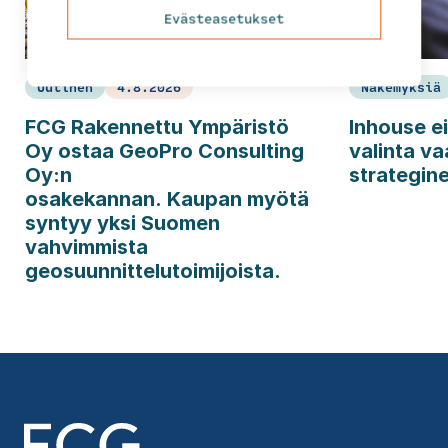
Evästeasetukset
Uutinen
4.8.2026
Näkemyksiä
FCG Rakennettu Ympäristö
Inhouse ei
Oy ostaa GeoPro Consulting
valinta va
Oy:n
strategin
osakekannan. Kaupan myötä
syntyy yksi Suomen
vahvimmista
geosuunnittelutoimijoista.