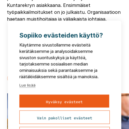
Kuntarekryn asiakkaana. Ensimmäiset
työpaikkailmoitukset on jo julkaistu. Organisaatioon
haetaan muistihoitajaa ja väliaikaista johtajaa.
Sopiiko evästeiden käyttö?
Käytämme sivustollamme evästeitä
kerätäksemme ja analysoidaksemme
sivuston suorituskykyä ja käyttöä,
Puheenaiheita ja uutisia
tarjotaksemme sosiaalisen median
ominaisuuksia sekä parantaaksemme ja
räätälöidäksemme sisältöä ja mainoksia.
Lue lisää
Hyväksy evästeet
Vain pakolliset evästeet