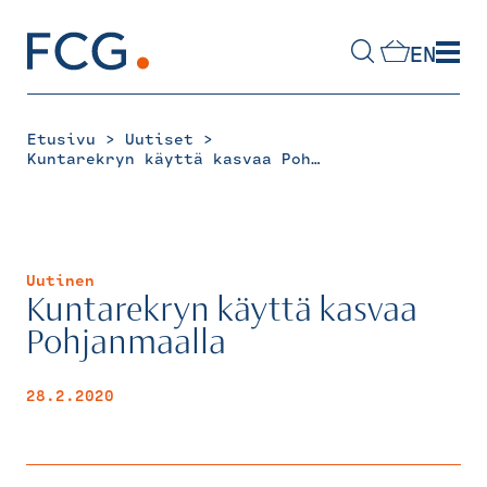
Skip
to
EN
content
Hae
sivustolta
>
>
Etusivu
Uutiset
Kuntarekryn käyttä kasvaa Pohjanmaalla
Uutinen
Kuntarekryn käyttä kasvaa
Pohjanmaalla
28.2.2020