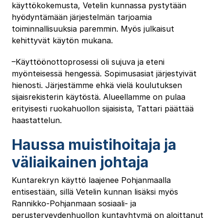
käyttökokemusta, Vetelin kunnassa pystytään
hyödyntämään järjestelmän tarjoamia
toiminnallisuuksia paremmin. Myös julkaisut
kehittyvät käytön mukana.
–Käyttöönottoprosessi oli sujuva ja eteni
myönteisessä hengessä. Sopimusasiat järjestyivät
hienosti. Järjestämme ehkä vielä koulutuksen
sijaisrekisterin käytöstä. Alueellamme on pulaa
erityisesti ruokahuollon sijaisista, Tattari päättää
haastattelun.
Haussa muistihoitaja ja
väliaikainen johtaja
Kuntarekryn käyttö laajenee Pohjanmaalla
entisestään, sillä Vetelin kunnan lisäksi myös
Rannikko-Pohjanmaan sosiaali- ja
perusterveydenhuollon kuntayhtymä on aloittanut