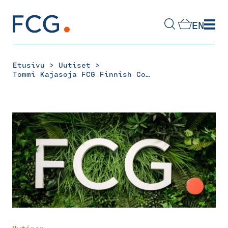
Skip
to
EN
content
Hae
sivustolta
>
>
Etusivu
Uutiset
Tommi Kajasoja FCG Finnish Consulting Groupin toimitusjohtajaksi