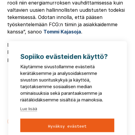
rooli niin energiamurroksen vauhdittamisessa kuin
valtavien uusien hallinnollisten uudistusten todeksi
tekemisessä. Odotan innolla, että pääsen
työskentelemään FCG:n tiimin ja asiakkaidemme
kanssa”, sanoo
Tommi Kajasoja
.
Lisätiedot:
FCG:n hallituksen puheenjohtaja Minna Karhunen,
Sopiiko evästeiden käyttö?
p. 050 380 5907
Käytämme sivustollamme evästeitä
kerätäksemme ja analysoidaksemme
sivuston suorituskykyä ja käyttöä,
tarjotaksemme sosiaalisen median
ominaisuuksia sekä parantaaksemme ja
räätälöidäksemme sisältöä ja mainoksia.
Puheenaiheita ja uutisia
Lue lisää
Hyväksy evästeet