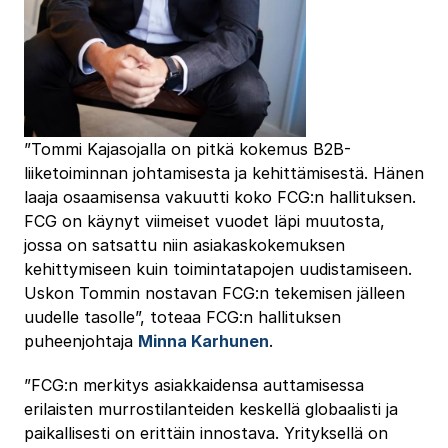
”Tommi Kajasojalla on pitkä kokemus B2B-
liiketoiminnan johtamisesta ja kehittämisestä. Hänen
laaja osaamisensa vakuutti koko FCG:n hallituksen.
FCG on käynyt viimeiset vuodet läpi muutosta,
jossa on satsattu niin asiakaskokemuksen
kehittymiseen kuin toimintatapojen uudistamiseen.
Uskon Tommin nostavan FCG:n tekemisen jälleen
uudelle tasolle”, toteaa FCG:n hallituksen
puheenjohtaja
Minna Karhunen
.
”FCG:n merkitys asiakkaidensa auttamisessa
erilaisten murrostilanteiden keskellä globaalisti ja
paikallisesti on erittäin innostava. Yrityksellä on