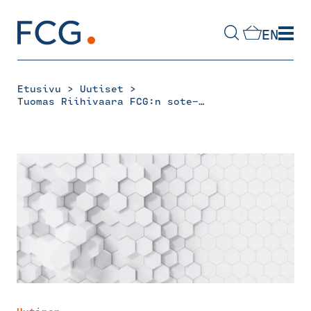
Skip
to
EN
content
Hae
sivustolta
>
>
Etusivu
Uutiset
Tuomas Riihivaara FCG:n sote-konsultoinnin johtavaksi asiantuntijaksi