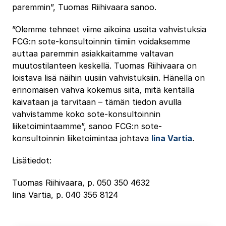
paremmin”, Tuomas Riihivaara sanoo.
”Olemme tehneet viime aikoina useita vahvistuksia
FCG:n sote-konsultoinnin tiimiin voidaksemme
auttaa paremmin asiakkaitamme valtavan
muutostilanteen keskellä. Tuomas Riihivaara on
loistava lisä näihin uusiin vahvistuksiin. Hänellä on
erinomaisen vahva kokemus siitä, mitä kentällä
kaivataan ja tarvitaan – tämän tiedon avulla
vahvistamme koko sote-konsultoinnin
liiketoimintaamme”, sanoo FCG:n sote-
konsultoinnin liiketoimintaa johtava
Iina Vartia
.
Lisätiedot:
Tuomas Riihivaara, p. 050 350 4632
Iina Vartia, p. 040 356 8124