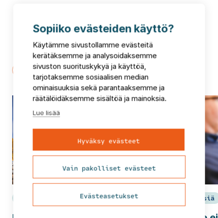
Sopiiko evästeiden käyttö?
Puheenaiheita ja uutisia
Käytämme sivustollamme evästeitä
kerätäksemme ja analysoidaksemme
sivuston suorituskykyä ja käyttöä,
tarjotaksemme sosiaalisen median
ominaisuuksia sekä parantaaksemme ja
räätälöidäksemme sisältöä ja mainoksia.
Lue lisää
Hyväksy evästeet
Vain pakolliset evästeet
Evästeasetukset
Uutinen
4.8.2026
Näkemyksiä
FCG Rakennettu Ympäristö
Inhouse ei