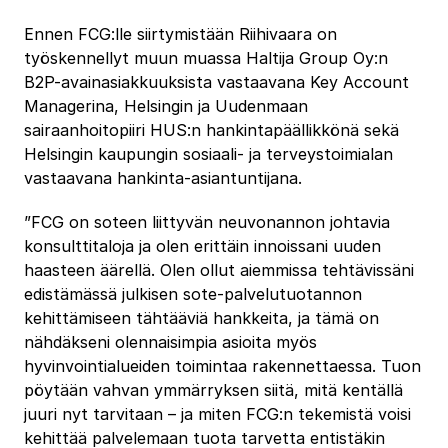
Ennen FCG:lle siirtymistään Riihivaara on
työskennellyt muun muassa Haltija Group Oy:n
B2P-avainasiakkuuksista vastaavana Key Account
Managerina, Helsingin ja Uudenmaan
sairaanhoitopiiri HUS:n hankintapäällikkönä sekä
Helsingin kaupungin sosiaali- ja terveystoimialan
vastaavana hankinta-asiantuntijana.
”FCG on soteen liittyvän neuvonannon johtavia
konsulttitaloja ja olen erittäin innoissani uuden
haasteen äärellä. Olen ollut aiemmissa tehtävissäni
edistämässä julkisen sote-palvelutuotannon
kehittämiseen tähtääviä hankkeita, ja tämä on
nähdäkseni olennaisimpia asioita myös
hyvinvointialueiden toimintaa rakennettaessa. Tuon
pöytään vahvan ymmärryksen siitä, mitä kentällä
juuri nyt tarvitaan – ja miten FCG:n tekemistä voisi
kehittää palvelemaan tuota tarvetta entistäkin