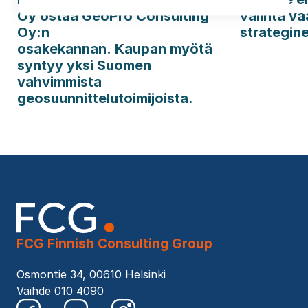
Oy ostaa GeoPro Consulting
valinta va
Oy:n
strategin
osakekannan. Kaupan myötä
syntyy yksi Suomen
vahvimmista
geosuunnittelutoimijoista.
FCG Finnish Consulting Group
Osmontie 34, 00610 Helsinki
Vaihde 010 4090