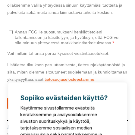
Sopiiko evästeiden käyttö?
Käytämme sivustollamme evästeitä
kerätäksemme ja analysoidaksemme
sivuston suorituskykyä ja käyttöä,
FCG:n virtuaaliset Aamukahvit
on maksuton
tarjotaksemme sosiaalisen median
webinaarisarja, jonka vaihtuvat teemat tarjoavat
ominaisuuksia sekä parantaaksemme ja