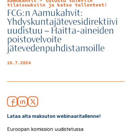
Aamukahvit - tutustu tuleviin
tilaisuuksiin ja katso tallenteet!
FCG:n Aamukahvit:
Yhdyskuntajätevesidirektiivi
uudistuu – Haitta-aineiden
poistovelvoite
jätevedenpuhdistamoille
16.7.2024
Lataa alta maksuton webinaaritallenne!
Euroopan komission uudistetussa