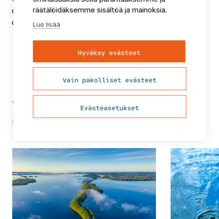
räätälöidäksemme sisältöä ja mainoksia.
ajankohtaista tietoa eri toimialojen johdolle ja
asiantuntijoille.
Lue lisää
Hyväksy evästeet
Vain pakolliset evästeet
Ajankohtaista tästä teemasta
Evästeasetukset