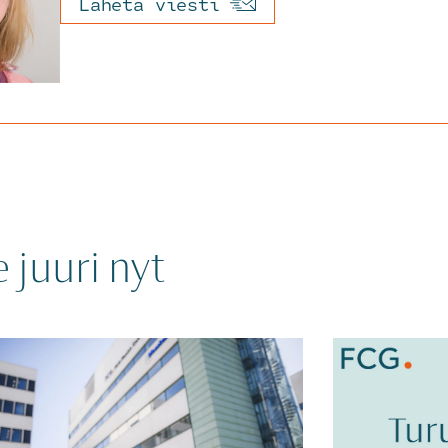
Lähetä viesti
juuri nyt