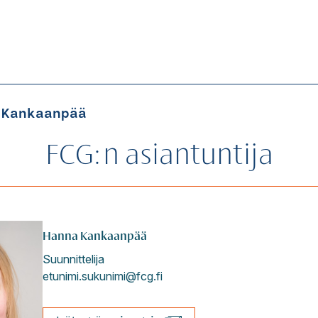
 Kankaanpää
FCG:n asiantuntija
Hanna
Kankaanpää
Suunnittelija
etunimi.sukunimi@fcg.fi