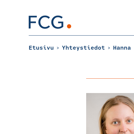
Skip
to
content
Hae
sivustolta
Etusivu
Yhteystiedot
Hanna
>
>