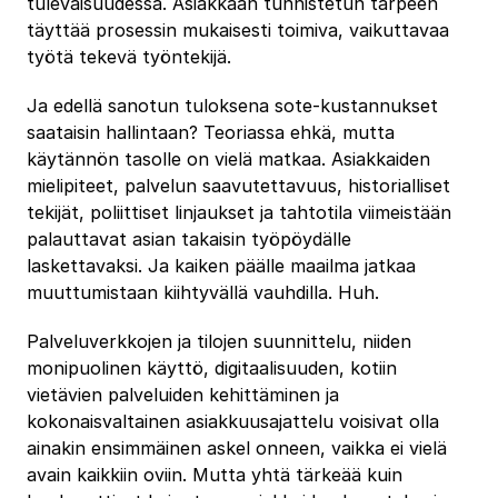
tulevaisuudessa. Asiakkaan tunnistetun tarpeen
täyttää prosessin mukaisesti toimiva, vaikuttavaa
työtä tekevä työntekijä.
Ja edellä sanotun tuloksena sote-kustannukset
saataisin hallintaan? Teoriassa ehkä, mutta
käytännön tasolle on vielä matkaa. Asiakkaiden
mielipiteet, palvelun saavutettavuus, historialliset
tekijät, poliittiset linjaukset ja tahtotila viimeistään
palauttavat asian takaisin työpöydälle
laskettavaksi. Ja kaiken päälle maailma jatkaa
muuttumistaan kiihtyvällä vauhdilla. Huh.
Palveluverkkojen ja tilojen suunnittelu, niiden
monipuolinen käyttö, digitaalisuuden, kotiin
vietävien palveluiden kehittäminen ja
kokonaisvaltainen asiakkuusajattelu voisivat olla
ainakin ensimmäinen askel onneen, vaikka ei vielä
avain kaikkiin oviin. Mutta yhtä tärkeää kuin