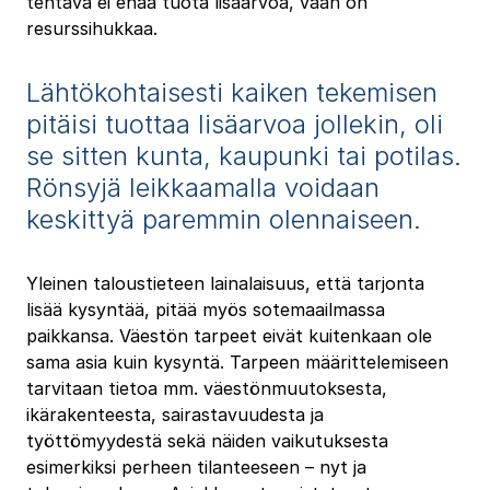
tehtävä ei enää tuota lisäarvoa, vaan on
resurssihukkaa.
Lähtökohtaisesti kaiken tekemisen
pitäisi tuottaa lisäarvoa jollekin, oli
se sitten kunta, kaupunki tai potilas.
Rönsyjä leikkaamalla voidaan
keskittyä paremmin olennaiseen.
Yleinen taloustieteen lainalaisuus, että tarjonta
lisää kysyntää, pitää myös sotemaailmassa
paikkansa. Väestön tarpeet eivät kuitenkaan ole
sama asia kuin kysyntä. Tarpeen määrittelemiseen
tarvitaan tietoa mm. väestönmuutoksesta,
ikärakenteesta, sairastavuudesta ja
työttömyydestä sekä näiden vaikutuksesta
esimerkiksi perheen tilanteeseen – nyt ja