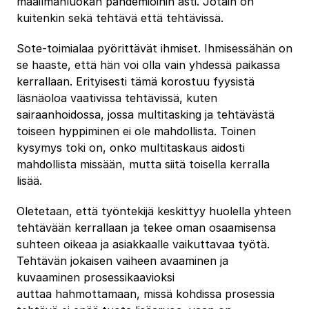
maailmanluokan pandemioihin asti. Jotain on
kuitenkin sekä tehtävä että tehtävissä.
Sote-toimialaa pyörittävät ihmiset. Ihmisessähän on
se haaste, että hän voi olla vain yhdessä paikassa
kerrallaan. Erityisesti tämä korostuu fyysistä
läsnäoloa vaativissa tehtävissä, kuten
sairaanhoidossa, jossa multitasking ja tehtävästä
toiseen hyppiminen ei ole mahdollista. Toinen
kysymys toki on, onko multitaskaus aidosti
mahdollista missään, mutta siitä toisella kerralla
lisää.
Oletetaan, että työntekijä keskittyy huolella yhteen
tehtävään kerrallaan ja tekee oman osaamisensa
suhteen oikeaa ja asiakkaalle vaikuttavaa työtä.
Tehtävän jokaisen vaiheen avaaminen ja
kuvaaminen prosessikaavioksi
auttaa hahmottamaan, missä kohdissa prosessia