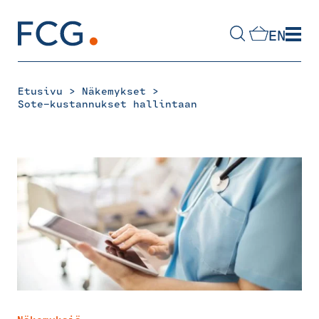
Skip
to
EN
content
Hae
sivustolta
>
>
Etusivu
Näkemykset
Sote-kustannukset hallintaan