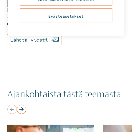
Emma
Kajander
Evästeasetukset
Asiantuntijalääkäri
etunimi.sukunimi@fcg.fi
Lähetä viesti
Ajankohtaista tästä teemasta