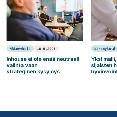
Näkemyksiä
18.6.2026
Näkemyksiä
Inhouse ei ole enää neutraali
Yksi malli
valinta vaan
sijaisten h
strateginen kysymys
hyvinvoint