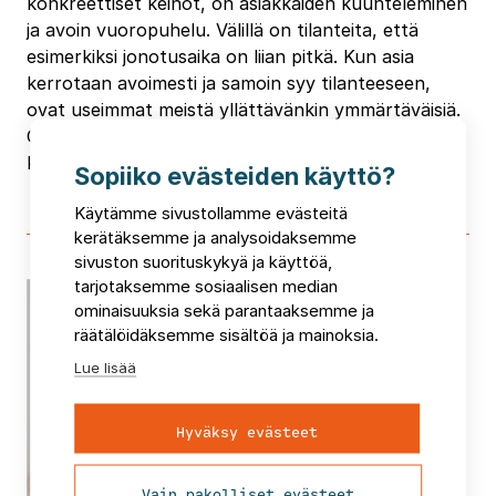
konkreettiset keinot, on asiakkaiden kuunteleminen
ja avoin vuoropuhelu. Välillä on tilanteita, että
esimerkiksi jonotusaika on liian pitkä. Kun asia
kerrotaan avoimesti ja samoin syy tilanteeseen,
ovat useimmat meistä yllättävänkin ymmärtäväisiä.
Omaa jonopaikkaa tärkeämpää meille kaikille
kuitenkin pitäisi olla heikoimmista huolehtiminen.
Sopiiko evästeiden käyttö?
Käytämme sivustollamme evästeitä
kerätäksemme ja analysoidaksemme
sivuston suorituskykyä ja käyttöä,
tarjotaksemme sosiaalisen median
ominaisuuksia sekä parantaaksemme ja
räätälöidäksemme sisältöä ja mainoksia.
Lue lisää
Hyväksy evästeet
Vain pakolliset evästeet